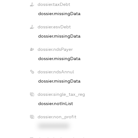
dossier.taxDebt
dossier.missingData
dossier.esvDebt
dossier.missingData
dossier.ndsPayer
dossier.missingData
dossier.ndsAnnul
dossier.missingData
dossier.single_tax_reg
dossier.notInList
dossier.non_profit
XXXXXXXXXX