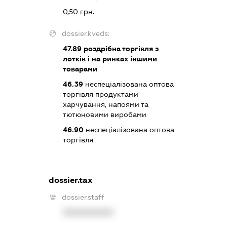
0,50 грн.
dossier.kveds:
47.89
роздрібна торгівля з
лотків і на ринках іншими
товарами
46.39
неспеціалізована оптова
торгівля продуктами
харчування, напоями та
тютюновими виробами
46.90
неспеціалізована оптова
торгівля
dossier.tax
dossier.staff
XXXXXXXXXX