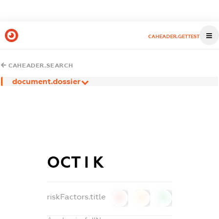
CAHEADER.GETTEST
CAHEADER.SEARCH
document.dossier
ОСТ І К
riskFactors.title
0
0
0