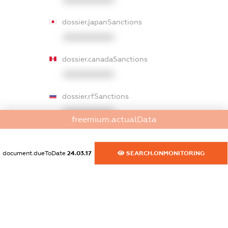
XXXXXXXXXX
dossier.japanSanctions
XXXXXXXXXX
dossier.canadaSanctions
XXXXXXXXXX
dossier.rfSanctions
XXXXXXXXXX
freemium.actualData
dossier.russian_reg_title
XXXXXXXXXX
document.dueToDate
24.03.17
SEARCH.ONMONITORING
dossier.commercial_info.title
dossier.commercial_info.postal_address
XXXXXXXXXX
dossier.commercial_info.phone