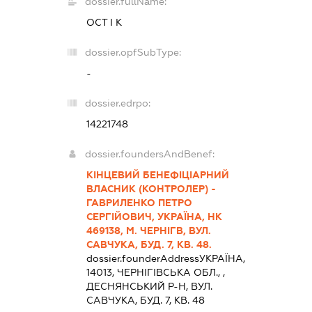
dossier.fullName:
ОСТ І К
dossier.opfSubType:
-
dossier.edrpo:
14221748
dossier.foundersAndBenef:
КІНЦЕВИЙ БЕНЕФІЦІАРНИЙ
ВЛАСНИК (КОНТРОЛЕР) -
ГАВРИЛЕНКО ПЕТРО
СЕРГІЙОВИЧ, УКРАЇНА, НК
469138, М. ЧЕРНІГВ, ВУЛ.
САВЧУКА, БУД. 7, КВ. 48.
dossier.founderAddress
УКРАЇНА,
14013, ЧЕРНIГIВСЬКА ОБЛ., ,
ДЕСНЯНСЬКИЙ Р-Н, ВУЛ.
САВЧУКА, БУД. 7, КВ. 48