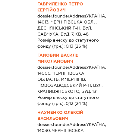
ГАВРИЛЕНКО ПЕТРО
СЕРГІЙОВИЧ
dossier.founderAddress
УКРАЇНА,
14013, ЧЕРНIГIВСЬКА ОБЛ., ,
ДЕСНЯНСЬКИЙ Р-Н, ВУЛ.
САВЧУКА, БУД. 7, КВ. 48
Розмір внеску до статутного
фонду (грн.):
0,13
(26 %)
ГАЙОВИЙ ВАСИЛЬ
МИКОЛАЙОВИЧ
dossier.founderAddress
УКРАЇНА,
14000, ЧЕРНIГIВСЬКА
ОБЛАСТЬ, М.ЧЕРНІГІВ,
НОВОЗАВОДСЬКИЙ Р-Н, ВУЛ.
КРАПИВЯНСЬКОГО, БУД. 131
Розмір внеску до статутного
фонду (грн.):
0,12
(24 %)
НАУМЕНКО ОЛЕКСІЙ
ВАСИЛЬОВИЧ
dossier.founderAddress
УКРАЇНА,
14030, ЧЕРНIГIВСЬКА