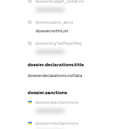
dossier.budget_dotation
XXXXXXXXXX
dossier.palne_akciz
dossier.notInList
dossier.bigTaxPayerReg
XXXXXXXXXX
dossier.declarations.title
dossier.declarations.noData
dossier.sanctions
dossier.specSanctions
XXXXXXXXXX
dossier.rnboSanctions