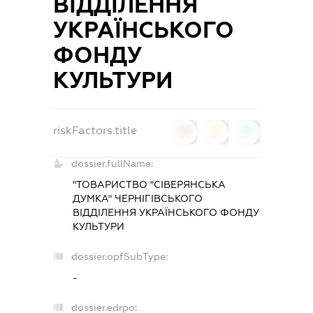
ВІДДІЛЕННЯ
УКРАЇНСЬКОГО
ФОНДУ
КУЛЬТУРИ
riskFactors.title
0
0
0
dossier.fullName:
"ТОВАРИСТВО "СІВЕРЯНСЬКА
ДУМКА" ЧЕРНІГІВСЬКОГО
ВІДДІЛЕННЯ УКРАЇНСЬКОГО ФОНДУ
КУЛЬТУРИ
dossier.opfSubType:
-
dossier.edrpo: