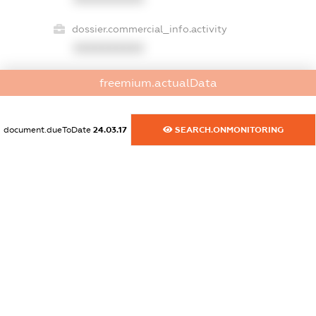
dossier.commercial_info.activity
XXXXXXXXXX
freemium.actualData
freemium.exampleText_1
freemium.exampleText_2
document.dueToDate
24.03.17
SEARCH.ONMONITORING
freemium.anonymousPerSearch2
FREEMIUM.DETAILS
FREEMIUM.REGISTER