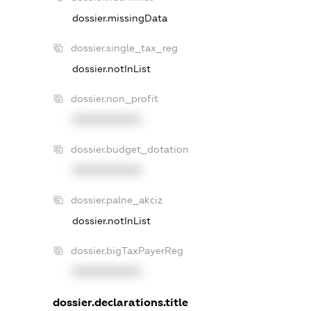
dossier.missingData
dossier.single_tax_reg
dossier.notInList
dossier.non_profit
XXXXXXXXXX
dossier.budget_dotation
XXXXXXXXXX
dossier.palne_akciz
dossier.notInList
dossier.bigTaxPayerReg
XXXXXXXXXX
dossier.declarations.title