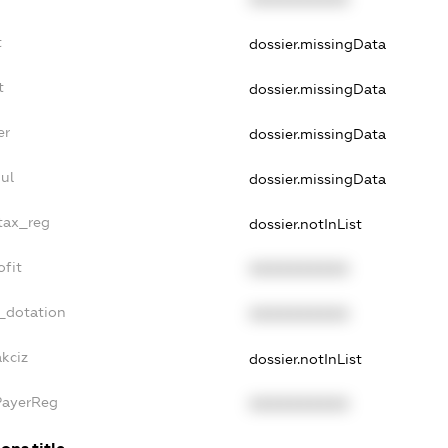
t
dossier.missingData
t
dossier.missingData
er
dossier.missingData
ul
dossier.missingData
_tax_reg
dossier.notInList
ofit
XXXXXXXXXX
_dotation
XXXXXXXXXX
akciz
dossier.notInList
PayerReg
XXXXXXXXXX