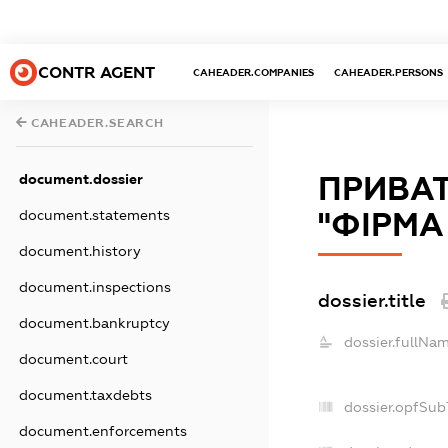
CONTR AGENT
CAHEADER.COMPANIES
CAHEADER.PERSONS
CAHEADER.SEARCH
ПРИВАТ
document.dossier
"ФІРМА
document.statements
document.history
document.inspections
dossier.title
document.bankruptcy
dossier.fullNam
document.court
document.taxdebts
dossier.opfSub
document.enforcements