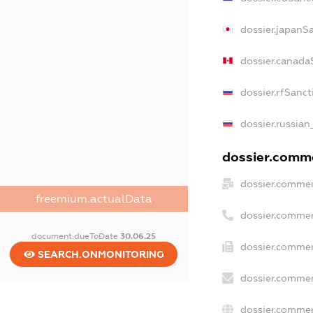
dossier.japanS
dossier.canada
dossier.rfSanct
dossier.russian
dossier.comme
dossier.commer
freemium.actualData
dossier.commer
document.dueToDate
30.06.25
dossier.commer
SEARCH.ONMONITORING
dossier.commer
dossier.commer