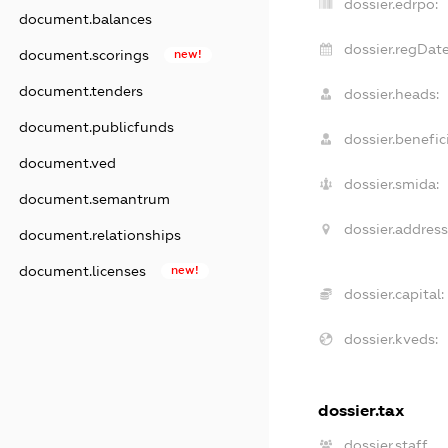
dossier.edrpo:
document.balances
dossier.regDate
document.scorings
new!
document.tenders
dossier.heads:
document.publicfunds
dossier.benefici
document.ved
dossier.smida:
document.semantrum
dossier.address
document.relationships
document.licenses
new!
dossier.capital:
dossier.kveds:
dossier.tax
dossier.staff