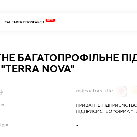
BETA
CAHEADER.PERSSEARCH
НЕ БАГАТОПРОФІЛЬНЕ П
 "TERRA NOVA"
riskFactors.title
0
0
e:
ПРИВАТНЕ ПІДПРИЄМСТВО
ПІДПРИЄМСТВО "ФІРМА "T
Type:
-