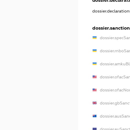
dossier.declarati
dossier.declaratio
dossier.sanction
dossier.specSa
dossier.rnboSa
dossier.amkuBl
dossier.ofacSa
dossier.ofacN
dossier.gbSanc
dossier.ausSan
dossier.euSanc