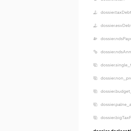
dossier.taxDeb
dossier.esvDeb
dossier.ndsPay
dossier.ndsAnn
dossier.single
dossier.non_pr
dossier.budget
dossier.palne_
dossier.bigTax