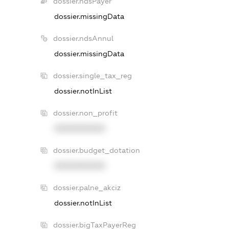
dossier.ndsPayer
dossier.missingData
dossier.ndsAnnul
dossier.missingData
dossier.single_tax_reg
dossier.notInList
dossier.non_profit
XXXXXXXXXX
dossier.budget_dotation
XXXXXXXXXX
dossier.palne_akciz
dossier.notInList
dossier.bigTaxPayerReg