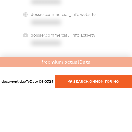
XXXXXXXXXX
dossier.commercial_info.website
XXXXXXXXXX
dossier.commercial_info.activity
XXXXXXXXXX
freemium.actualData
freemium.exampleText_1
freemium.exampleText_2
freemium.anonymousPerSearch2
document.dueToDate
06.07.25
SEARCH.ONMONITORING
FREEMIUM.DETAILS
FREEMIUM.REGISTER