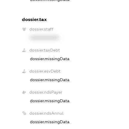
dossier.tax
dossier.staff
XXXXXXXXXX
dossier.taxDebt
dossier.missingData
dossier.esvDebt
dossier.missingData
dossier.ndsPayer
dossier.missingData
dossier.ndsAnnul
dossier.missingData