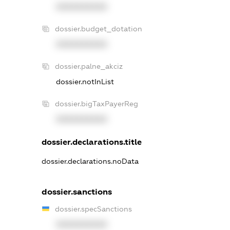
XXXXXXXXXX
dossier.budget_dotation
XXXXXXXXXX
dossier.palne_akciz
dossier.notInList
dossier.bigTaxPayerReg
XXXXXXXXXX
dossier.declarations.title
dossier.declarations.noData
dossier.sanctions
dossier.specSanctions
XXXXXXXXXX