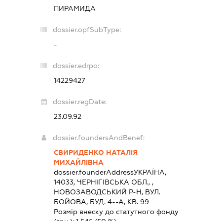
ПИРАМИДА
dossier.opfSubType:
-
dossier.edrpo:
14229427
dossier.regDate:
23.09.92
dossier.foundersAndBenef:
СВИРИДЕНКО НАТАЛІЯ
МИХАЙЛІВНА
dossier.founderAddress
УКРАЇНА,
14033, ЧЕРНIГIВСЬКА ОБЛ., ,
НОВОЗАВОДСЬКИЙ Р-Н, ВУЛ.
БОЙОВА, БУД. 4--А, КВ. 99
Розмір внеску до статутного фонду