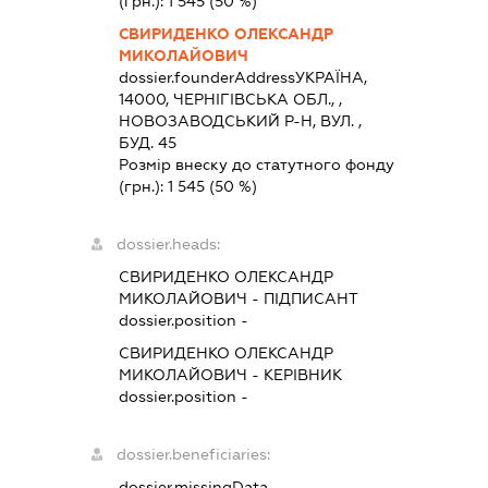
(грн.):
1 545
(50 %)
СВИРИДЕНКО ОЛЕКСАНДР
МИКОЛАЙОВИЧ
dossier.founderAddress
УКРАЇНА,
14000, ЧЕРНIГIВСЬКА ОБЛ., ,
НОВОЗАВОДСЬКИЙ Р-Н, ВУЛ. ,
БУД. 45
Розмір внеску до статутного фонду
(грн.):
1 545
(50 %)
dossier.heads:
СВИРИДЕНКО ОЛЕКСАНДР
МИКОЛАЙОВИЧ
-
ПІДПИСАНТ
dossier.position -
СВИРИДЕНКО ОЛЕКСАНДР
МИКОЛАЙОВИЧ
-
КЕРІВНИК
dossier.position -
dossier.beneficiaries:
dossier.missingData