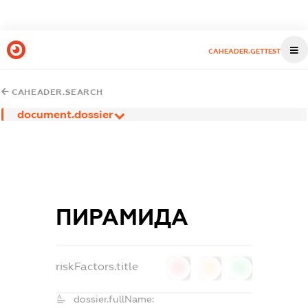
CAHEADER.GETTEST
CAHEADER.SEARCH
document.dossier
ПИРАМИДА
riskFactors.title
0
0
0
dossier.fullName: