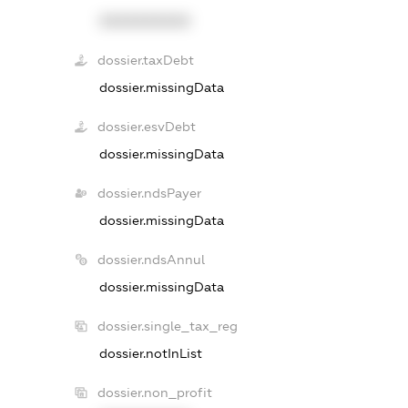
XXXXXXXXXX
dossier.taxDebt
dossier.missingData
dossier.esvDebt
dossier.missingData
dossier.ndsPayer
dossier.missingData
dossier.ndsAnnul
dossier.missingData
dossier.single_tax_reg
dossier.notInList
dossier.non_profit