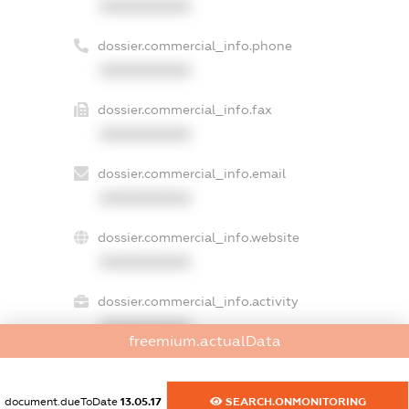
XXXXXXXXXX
dossier.commercial_info.phone
XXXXXXXXXX
dossier.commercial_info.fax
XXXXXXXXXX
dossier.commercial_info.email
XXXXXXXXXX
dossier.commercial_info.website
XXXXXXXXXX
dossier.commercial_info.activity
XXXXXXXXXX
freemium.actualData
document.dueToDate
13.05.17
SEARCH.ONMONITORING
freemium.exampleText_1