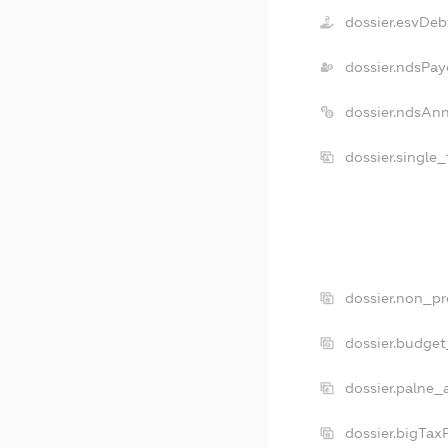
dossier.esvDeb
dossier.ndsPay
dossier.ndsAnn
dossier.single
dossier.non_pr
dossier.budge
dossier.palne_
dossier.bigTax