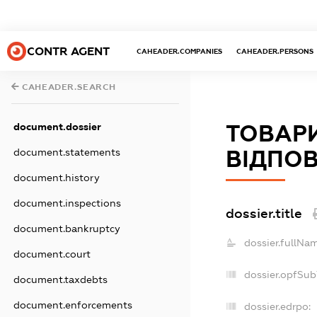
CONTR AGENT
CAHEADER.COMPANIES
CAHEADER.PERSONS
CAHEADER.SEARCH
document.dossier
ТОВАР
document.statements
ВІДПОВ
document.history
document.inspections
dossier.title
document.bankruptcy
dossier.fullNam
document.court
dossier.opfSub
document.taxdebts
document.enforcements
dossier.edrpo: