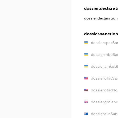
dossier.declarati
dossier.declaratio
dossier.sanction
dossier.specSa
dossier.rnboSa
dossier.amkuBl
dossier.ofacSa
dossier.ofacN
dossier.gbSanc
dossier.ausSan