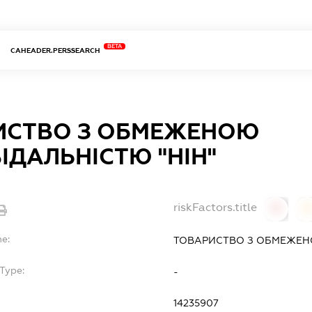
BETA
CAHEADER.PERSSEARCH
ИСТВО З ОБМЕЖЕНОЮ
ІДАЛЬНІСТЮ "НІН"
riskFactors.title
0
0
e:
ТОВАРИСТВО З ОБМЕЖЕНО
Type:
-
14235907