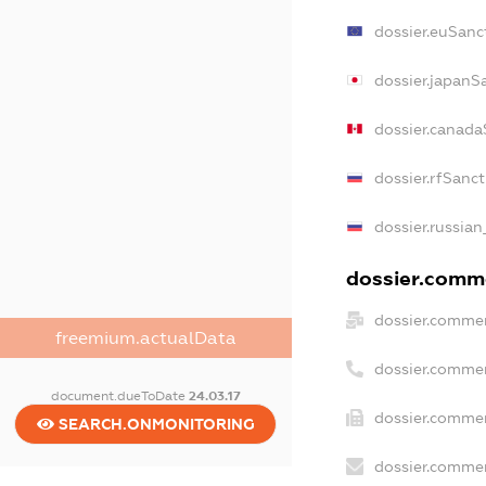
dossier.euSanc
dossier.japanS
dossier.canada
dossier.rfSanc
dossier.russian
dossier.comme
dossier.commer
freemium.actualData
dossier.commer
document.dueToDate
24.03.17
dossier.commer
SEARCH.ONMONITORING
dossier.commer