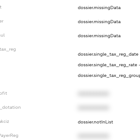
t
dossier.missingData
er
dossier.missingData
ul
dossier.missingData
_tax_reg
dossier.single_tax_reg_date -
dossier.single_tax_reg_rate 
dossier.single_tax_reg_group
ofit
XXXXXXXXXX
t_dotation
XXXXXXXXXX
akciz
dossier.notInList
PayerReg
XXXXXXXXXX