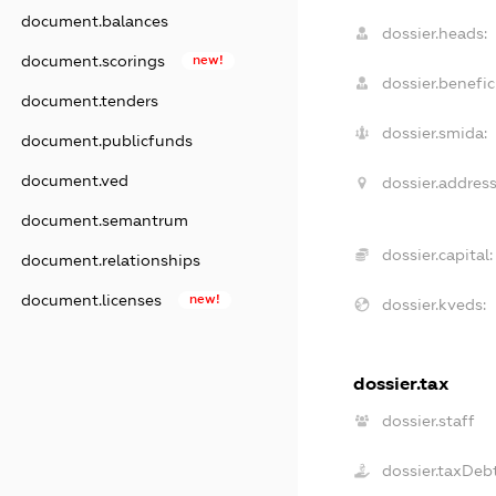
document.balances
dossier.heads:
document.scorings
new!
dossier.benefici
document.tenders
dossier.smida:
document.publicfunds
document.ved
dossier.address
document.semantrum
dossier.capital:
document.relationships
document.licenses
new!
dossier.kveds:
dossier.tax
dossier.staff
dossier.taxDeb