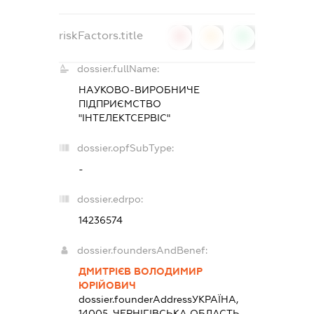
riskFactors.title
0
0
0
dossier.fullName:
НАУКОВО-ВИРОБНИЧЕ
ПІДПРИЄМСТВО
"ІНТЕЛЕКТСЕРВІС"
dossier.opfSubType:
-
dossier.edrpo:
14236574
dossier.foundersAndBenef:
ДМИТРІЄВ ВОЛОДИМИР
ЮРІЙОВИЧ
dossier.founderAddress
УКРАЇНА,
14005, ЧЕРНIГIВСЬКА ОБЛАСТЬ,