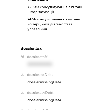
72.10.0
консультування з питань
інформатизації
74.14
консультування з питань
комерційної діяльності та
управління
dossier.tax
dossier.staff
XXXXXXXXXX
dossier.taxDebt
dossier.missingData
dossier.esvDebt
dossier.missingData