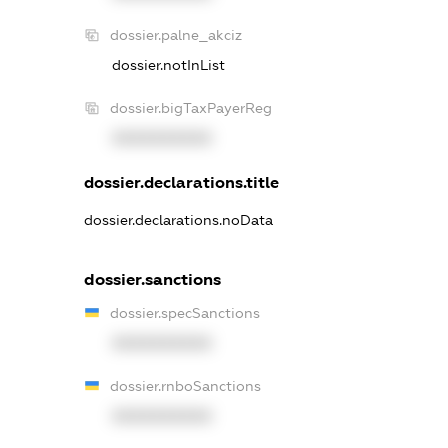
dossier.palne_akciz
dossier.notInList
dossier.bigTaxPayerReg
XXXXXXXXXX
dossier.declarations.title
dossier.declarations.noData
dossier.sanctions
dossier.specSanctions
XXXXXXXXXX
dossier.rnboSanctions
XXXXXXXXXX