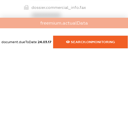
dossier.commercial_info.fax
XXXXXXXXXX
freemium.actualData
dossier.commercial_info.email
XXXXXXXXXX
document.dueToDate
24.03.17
SEARCH.ONMONITORING
dossier.commercial_info.website
XXXXXXXXXX
dossier.commercial_info.activity
XXXXXXXXXX
freemium.exampleText_1
freemium.exampleText_2
freemium.anonymousPerSearch2
FREEMIUM.DETAILS