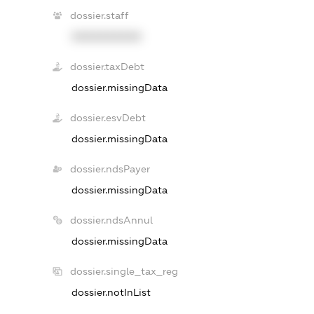
dossier.staff
XXXXXXXXXX
dossier.taxDebt
dossier.missingData
dossier.esvDebt
dossier.missingData
dossier.ndsPayer
dossier.missingData
dossier.ndsAnnul
dossier.missingData
dossier.single_tax_reg
dossier.notInList