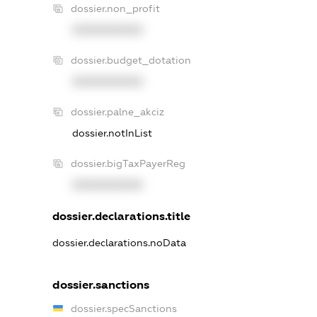
dossier.non_profit
XXXXXXXXXX
dossier.budget_dotation
XXXXXXXXXX
dossier.palne_akciz
dossier.notInList
dossier.bigTaxPayerReg
XXXXXXXXXX
dossier.declarations.title
dossier.declarations.noData
dossier.sanctions
dossier.specSanctions