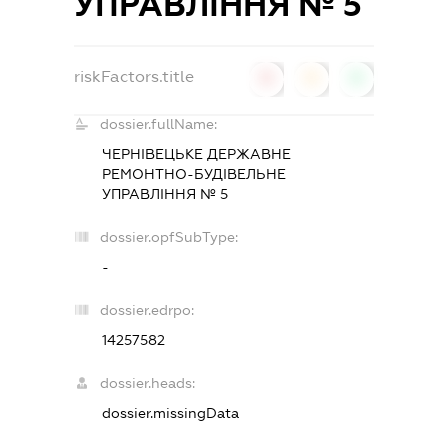
УПРАВЛІННЯ № 5
riskFactors.title
0
0
0
dossier.fullName:
ЧЕРНІВЕЦЬКЕ ДЕРЖАВНЕ
РЕМОНТНО-БУДІВЕЛЬНЕ
УПРАВЛІННЯ № 5
dossier.opfSubType:
-
dossier.edrpo:
14257582
dossier.heads:
dossier.missingData