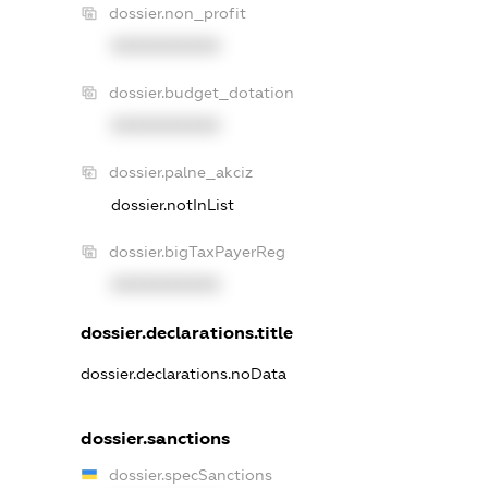
dossier.non_profit
XXXXXXXXXX
dossier.budget_dotation
XXXXXXXXXX
dossier.palne_akciz
dossier.notInList
dossier.bigTaxPayerReg
XXXXXXXXXX
dossier.declarations.title
dossier.declarations.noData
dossier.sanctions
dossier.specSanctions