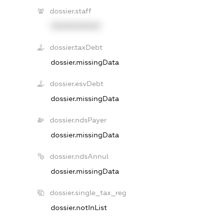
dossier.staff
XXXXXXXXXX
dossier.taxDebt
dossier.missingData
dossier.esvDebt
dossier.missingData
dossier.ndsPayer
dossier.missingData
dossier.ndsAnnul
dossier.missingData
dossier.single_tax_reg
dossier.notInList