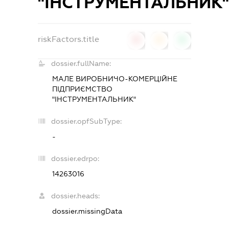
"ІНСТРУМЕНТАЛЬНИК"
riskFactors.title
0
0
0
dossier.fullName:
МАЛЕ ВИРОБНИЧО-КОМЕРЦІЙНЕ
ПІДПРИЄМСТВО
"ІНСТРУМЕНТАЛЬНИК"
dossier.opfSubType:
-
dossier.edrpo:
14263016
dossier.heads:
dossier.missingData