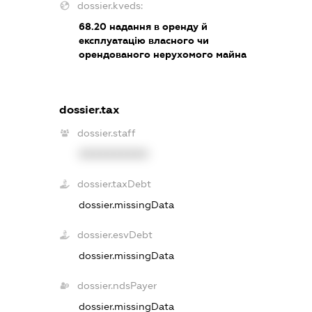
dossier.kveds:
68.20
надання в оренду й
експлуатацію власного чи
орендованого нерухомого майна
dossier.tax
dossier.staff
XXXXXXXXXX
dossier.taxDebt
dossier.missingData
dossier.esvDebt
dossier.missingData
dossier.ndsPayer
dossier.missingData