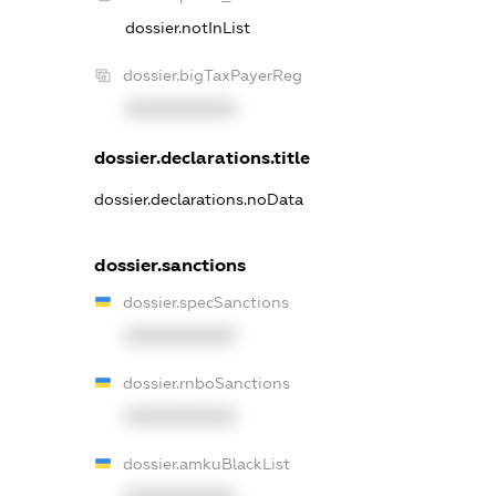
dossier.notInList
dossier.bigTaxPayerReg
XXXXXXXXXX
dossier.declarations.title
dossier.declarations.noData
dossier.sanctions
dossier.specSanctions
XXXXXXXXXX
dossier.rnboSanctions
XXXXXXXXXX
dossier.amkuBlackList