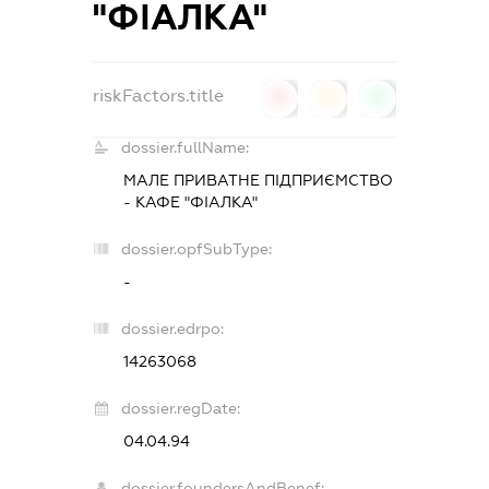
"ФІАЛКА"
riskFactors.title
0
0
0
dossier.fullName:
МАЛЕ ПРИВАТНЕ ПІДПРИЄМСТВО
- КАФЕ "ФІАЛКА"
dossier.opfSubType:
-
dossier.edrpo:
14263068
dossier.regDate:
04.04.94
dossier.foundersAndBenef: