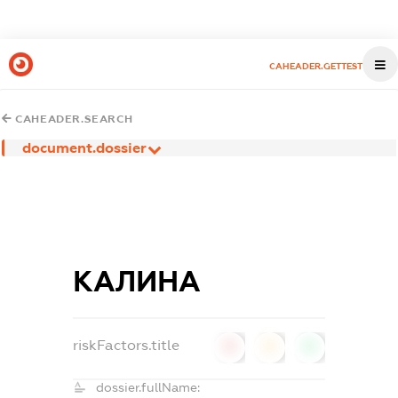
CAHEADER.GETTEST
CAHEADER.SEARCH
document.dossier
КАЛИНА
riskFactors.title
0
0
0
dossier.fullName: