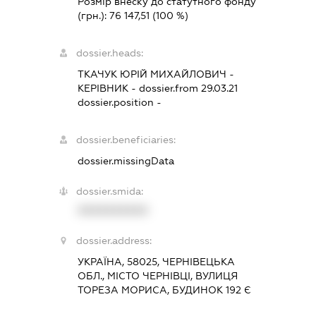
Розмір внеску до статутного фонду
(грн.):
76 147,51
(100 %)
dossier.heads:
ТКАЧУК ЮРІЙ МИХАЙЛОВИЧ
-
КЕРІВНИК
- dossier.from 29.03.21
dossier.position -
dossier.beneficiaries:
dossier.missingData
dossier.smida:
XXXXXXXXXX
dossier.address:
УКРАЇНА, 58025, ЧЕРНІВЕЦЬКА
ОБЛ., МІСТО ЧЕРНІВЦІ, ВУЛИЦЯ
ТОРЕЗА МОРИСА, БУДИНОК 192 Є