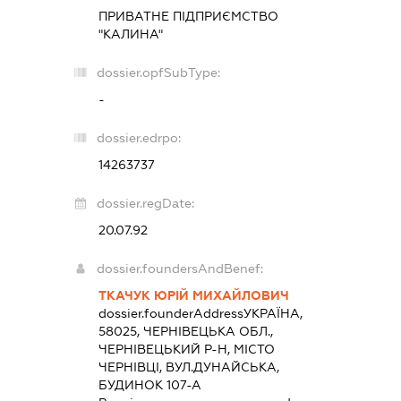
ПРИВАТНЕ ПІДПРИЄМСТВО
"КАЛИНА"
dossier.opfSubType:
-
dossier.edrpo:
14263737
dossier.regDate:
20.07.92
dossier.foundersAndBenef:
ТКАЧУК ЮРІЙ МИХАЙЛОВИЧ
dossier.founderAddress
УКРАЇНА,
58025, ЧЕРНІВЕЦЬКА ОБЛ.,
ЧЕРНІВЕЦЬКИЙ Р-Н, МІСТО
ЧЕРНІВЦІ, ВУЛ.ДУНАЙСЬКА,
БУДИНОК 107-А