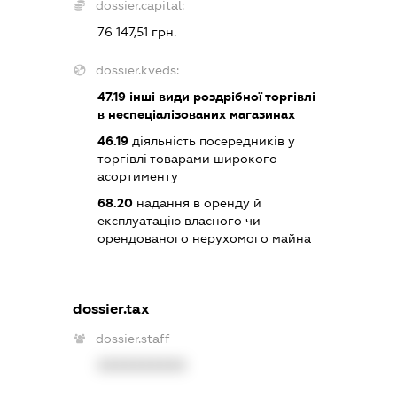
dossier.capital:
76 147,51 грн.
dossier.kveds:
47.19
інші види роздрібної торгівлі
в неспеціалізованих магазинах
46.19
діяльність посередників у
торгівлі товарами широкого
асортименту
68.20
надання в оренду й
експлуатацію власного чи
орендованого нерухомого майна
dossier.tax
dossier.staff
XXXXXXXXXX