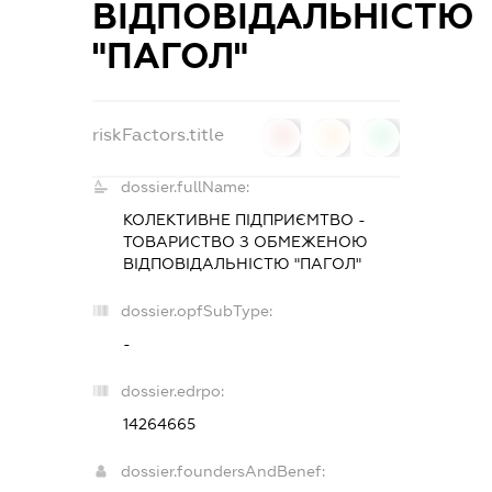
ВІДПОВІДАЛЬНІСТЮ
"ПАГОЛ"
riskFactors.title
0
0
0
dossier.fullName:
КОЛЕКТИВНЕ ПІДПРИЄМТВО -
ТОВАРИСТВО З ОБМЕЖЕНОЮ
ВІДПОВІДАЛЬНІСТЮ "ПАГОЛ"
dossier.opfSubType:
-
dossier.edrpo:
14264665
dossier.foundersAndBenef: