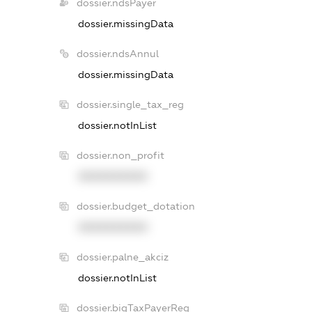
dossier.ndsPayer
dossier.missingData
dossier.ndsAnnul
dossier.missingData
dossier.single_tax_reg
dossier.notInList
dossier.non_profit
XXXXXXXXXX
dossier.budget_dotation
XXXXXXXXXX
dossier.palne_akciz
dossier.notInList
dossier.bigTaxPayerReg