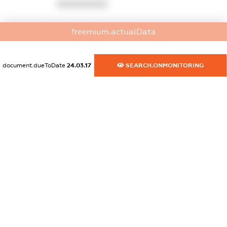
XXXXXXXXXX
dossier.commercial_info.website
freemium.actualData
XXXXXXXXXX
dossier.commercial_info.activity
document.dueToDate
24.03.17
SEARCH.ONMONITORING
XXXXXXXXXX
freemium.exampleText_1
freemium.exampleText_2
freemium.anonymousPerSearch2
FREEMIUM.DETAILS
FREEMIUM.REGISTER