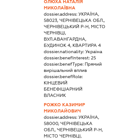
ОЛЮХА НАТАЛІЯ
МИКОЛАЇВНА
dossier.address:
УКРАЇНА,
58023, ЧЕРНІВЕЦЬКА ОБЛ.,
ЧЕРНІВЕЦЬКИЙ Р-Н, МІСТО
ЧЕРНІВЦІ,
ВУЛ.АВАНГАРДНА,
БУДИНОК 4, КВАРТИРА 4
dossier.nationality:
Україна
dossier.benefInterest:
25
dossier.benefType:
Прямий
вирішальний вплив
dossier.benefRole:
КІНЦЕВИЙ
БЕНЕФІЦІАРНИЙ
ВЛАСНИК
РОЖКО КАЗИМИР
МИКОЛАЙОВИЧ
dossier.address:
УКРАЇНА,
58000, ЧЕРНІВЕЦЬКА
ОБЛ., ЧЕРНІВЕЦЬКИЙ Р-Н,
МІСТО ЧЕРНІВЦІ,