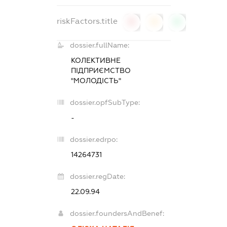
riskFactors.title
0
0
0
dossier.fullName:
КОЛЕКТИВНЕ
ПІДПРИЄМСТВО
"МОЛОДІСТЬ"
dossier.opfSubType:
-
dossier.edrpo:
14264731
dossier.regDate:
22.09.94
dossier.foundersAndBenef: