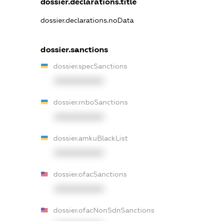
dossier.declarations.title
dossier.declarations.noData
dossier.sanctions
dossier.specSanctions
XXXXXXXXXX
dossier.rnboSanctions
XXXXXXXXXX
dossier.amkuBlackList
XXXXXXXXXX
dossier.ofacSanctions
XXXXXXXXXX
dossier.ofacNonSdnSanctions