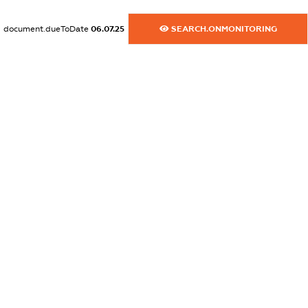
XXXXXXXXXX
document.dueToDate
06.07.25
SEARCH.ONMONITORING
dossier.commercial_info.activity
XXXXXXXXXX
freemium.exampleText_1
freemium.exampleText_2
freemium.anonymousPerSearch2
FREEMIUM.DETAILS
FREEMIUM.REGISTER