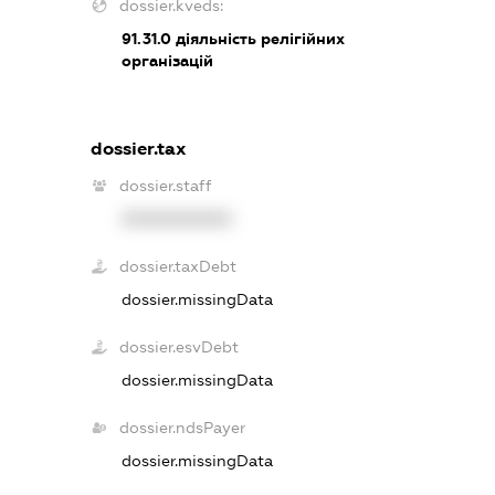
dossier.kveds:
91.31.0
діяльність релігійних
організацій
dossier.tax
dossier.staff
XXXXXXXXXX
dossier.taxDebt
dossier.missingData
dossier.esvDebt
dossier.missingData
dossier.ndsPayer
dossier.missingData