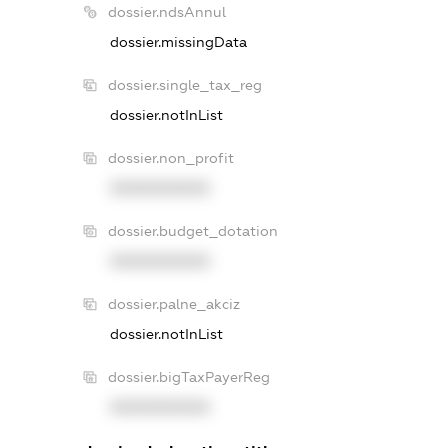
dossier.ndsAnnul
dossier.missingData
dossier.single_tax_reg
dossier.notInList
dossier.non_profit
XXXXXXXXXX
dossier.budget_dotation
XXXXXXXXXX
dossier.palne_akciz
dossier.notInList
dossier.bigTaxPayerReg
XXXXXXXXXX