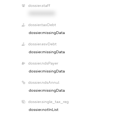
dossier.staff
XXXXXXXXXX
dossier.taxDebt
dossier.missingData
dossier.esvDebt
dossier.missingData
dossier.ndsPayer
dossier.missingData
dossier.ndsAnnul
dossier.missingData
dossier.single_tax_reg
dossier.notInList