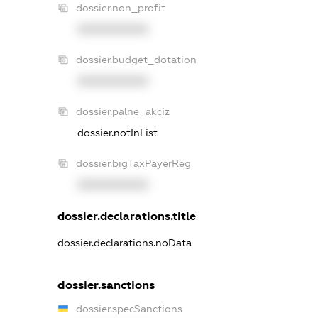
dossier.non_profit
XXXXXXXXXX
dossier.budget_dotation
XXXXXXXXXX
dossier.palne_akciz
dossier.notInList
dossier.bigTaxPayerReg
XXXXXXXXXX
dossier.declarations.title
dossier.declarations.noData
dossier.sanctions
dossier.specSanctions