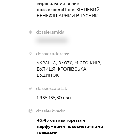
вирішальний вплив
dossier.benefRole:
КІНЦЕВИЙ
БЕНЕФІЦІАРНИЙ ВЛАСНИК
dossier.smida:
XXXXXXXXXX
dossier.address:
УКРАЇНА, 04070, МІСТО КИЇВ,
ВУЛИЦЯ ФРОЛІВСЬКА,
БУДИНОК 1
dossier.capital:
1 965 165,30 грн.
dossier.kveds:
46.45
оптова торгівля
парфумними та косметичними
товарами