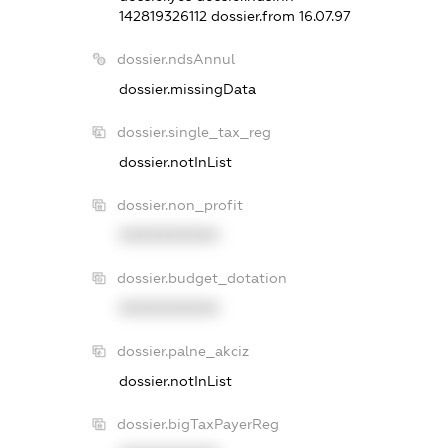
142819326112
dossier.from 16.07.97
dossier.ndsAnnul
dossier.missingData
dossier.single_tax_reg
dossier.notInList
dossier.non_profit
XXXXXXXXXX
dossier.budget_dotation
XXXXXXXXXX
dossier.palne_akciz
dossier.notInList
dossier.bigTaxPayerReg