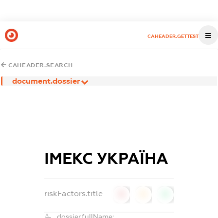
CAHEADER.GETTEST
CAHEADER.SEARCH
document.dossier
ІМЕКС УКРАЇНА
riskFactors.title
0
0
0
dossier.fullName: