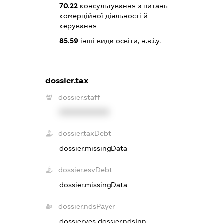
70.22
консультування з питань
комерційної діяльності й
керування
85.59
інші види освіти, н.в.і.у.
dossier.tax
dossier.staff
XXXXXXXXXX
dossier.taxDebt
dossier.missingData
dossier.esvDebt
dossier.missingData
dossier.ndsPayer
dossier.yes
dossier.ndsInn