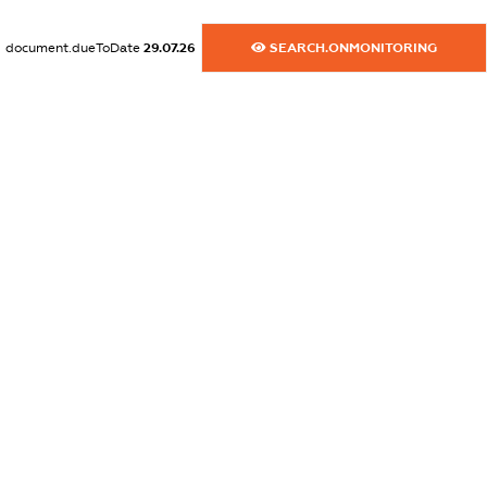
dossier.commercial_info.website
document.dueToDate
29.07.26
SEARCH.ONMONITORING
XXXXXXXXXX
dossier.commercial_info.activity
XXXXXXXXXX
freemium.exampleText_1
freemium.exampleText_2
freemium.anonymousPerSearch2
FREEMIUM.DETAILS
FREEMIUM.REGISTER