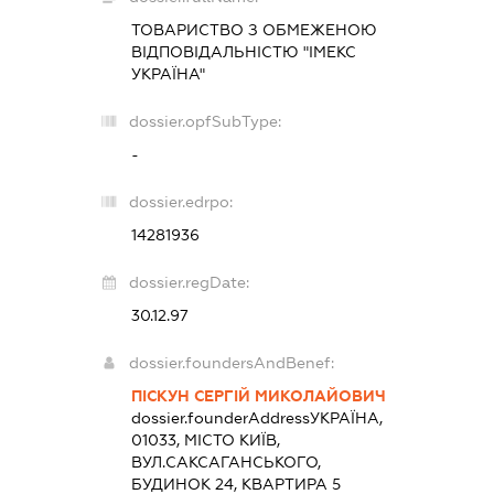
ТОВАРИСТВО З ОБМЕЖЕНОЮ
ВІДПОВІДАЛЬНІСТЮ "ІМЕКС
УКРАЇНА"
dossier.opfSubType:
-
dossier.edrpo:
14281936
dossier.regDate:
30.12.97
dossier.foundersAndBenef:
ПІСКУН СЕРГІЙ МИКОЛАЙОВИЧ
dossier.founderAddress
УКРАЇНА,
01033, МІСТО КИЇВ,
ВУЛ.САКСАГАНСЬКОГО,
БУДИНОК 24, КВАРТИРА 5