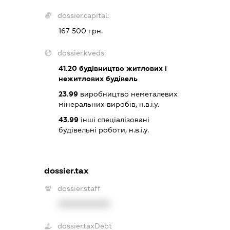
dossier.capital:
167 500 грн.
dossier.kveds:
41.20
будівництво житлових і
нежитлових будівель
23.99
виробництво неметалевих
мінеральних виробів, н.в.і.у.
43.99
інші спеціалізовані
будівельні роботи, н.в.і.у.
dossier.tax
dossier.staff
XXXXXXXXXX
dossier.taxDebt