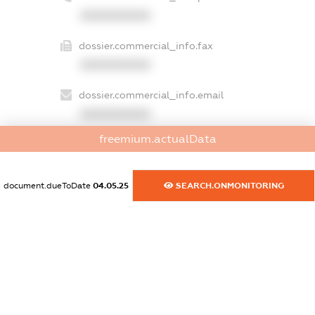
XXXXXXXXXX
dossier.commercial_info.fax
XXXXXXXXXX
dossier.commercial_info.email
XXXXXXXXXX
freemium.actualData
dossier.commercial_info.website
XXXXXXXXXX
document.dueToDate
04.05.25
SEARCH.ONMONITORING
dossier.commercial_info.activity
XXXXXXXXXX
freemium.exampleText_1
freemium.exampleText_2
freemium.anonymousPerSearch2