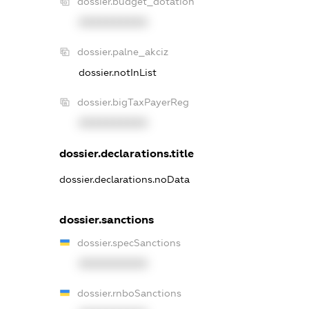
dossier.budget_dotation
XXXXXXXXXX
dossier.palne_akciz
dossier.notInList
dossier.bigTaxPayerReg
XXXXXXXXXX
dossier.declarations.title
dossier.declarations.noData
dossier.sanctions
dossier.specSanctions
XXXXXXXXXX
dossier.rnboSanctions