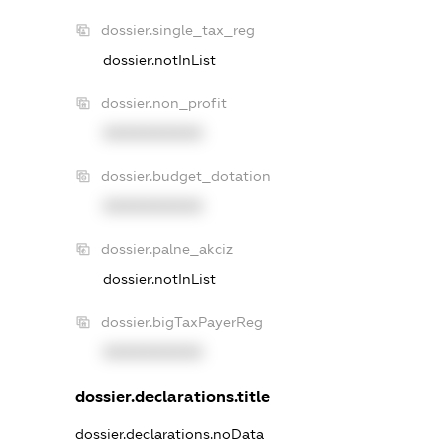
dossier.single_tax_reg
dossier.notInList
dossier.non_profit
XXXXXXXXXX
dossier.budget_dotation
XXXXXXXXXX
dossier.palne_akciz
dossier.notInList
dossier.bigTaxPayerReg
XXXXXXXXXX
dossier.declarations.title
dossier.declarations.noData