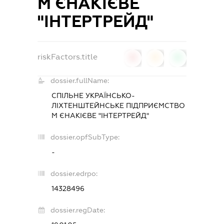
М ЄНАКІЄВЕ
"ІНТЕРТРЕЙД"
riskFactors.title
0
0
0
dossier.fullName:
СПІЛЬНЕ УКРАЇНСЬКО-
ЛІХТЕНШТЕЙНСЬКЕ ПІДПРИЄМСТВО
М ЄНАКІЄВЕ "ІНТЕРТРЕЙД"
dossier.opfSubType:
-
dossier.edrpo:
14328496
dossier.regDate: