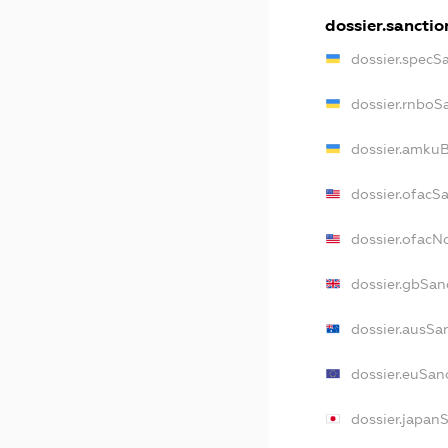
dossier.sanctio
dossier.specS
dossier.rnboS
dossier.amkuB
dossier.ofacS
dossier.ofac
dossier.gbSan
dossier.ausSa
dossier.euSan
dossier.japan