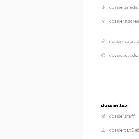
dossier.smida:
dossier.addres
dossier.capital
dossier.kveds:
dossier.tax
dossier.staff
dossier.taxDe