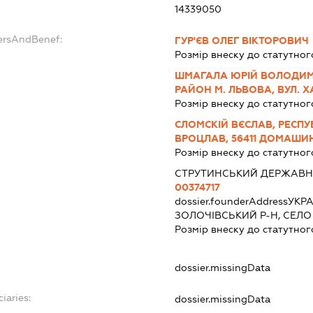
14339050
ersAndBenef:
ГУР'ЄВ ОЛЕГ ВІКТОРОВИЧ
Розмір внеску до статутног
ШМАГАЛА ЮРІЙ ВОЛОДИМИ
РАЙОН М. ЛЬВОВА, ВУЛ. Х
Розмір внеску до статутног
СЛОМСКІЙ ВЄСЛАВ, РЕСП
ВРОЦЛАВ, 56411 ДОМАШИН
Розмір внеску до статутног
СТРУТИНСЬКИЙ ДЕРЖАВН
00374717
dossier.founderAddress
УКРА
ЗОЛОЧІВСЬКИЙ Р-Н, СЕЛО
Розмір внеску до статутног
dossier.missingData
iaries:
dossier.missingData