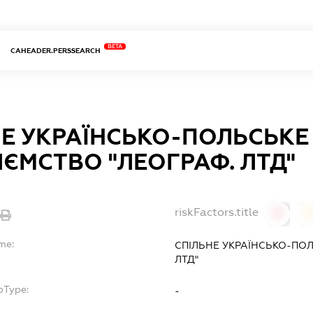
BETA
CAHEADER.PERSSEARCH
НЕ УКРАЇНСЬКО-ПОЛЬСЬКЕ
ЄМСТВО "ЛЕОГРАФ. ЛТД"
riskFactors.title
0
me:
СПІЛЬНЕ УКРАЇНСЬКО-ПО
ЛТД"
bType:
-