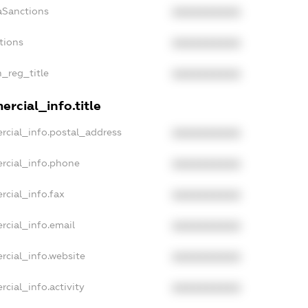
aSanctions
XXXXXXXXXX
tions
XXXXXXXXXX
n_reg_title
XXXXXXXXXX
rcial_info.title
rcial_info.postal_address
XXXXXXXXXX
rcial_info.phone
XXXXXXXXXX
rcial_info.fax
XXXXXXXXXX
rcial_info.email
XXXXXXXXXX
rcial_info.website
XXXXXXXXXX
cial_info.activity
XXXXXXXXXX