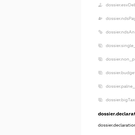
dossier.esvDe
dossier.ndsPa
dossier.ndsAn
dossier.singl
dossier.non_p
dossier.budge
dossier.palne
dossier.bigTa
dossier.declarat
dossier.declarati