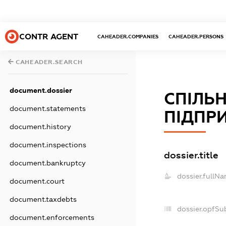
CONTR AGENT
CAHEADER.COMPANIES
CAHEADER.PERSONS
CAHEADER.SEARCH
document.dossier
СПІЛЬ
document.statements
ПІДПРИ
document.history
document.inspections
dossier.title
document.bankruptcy
dossier.fullNa
document.court
document.taxdebts
dossier.opfSu
document.enforcements