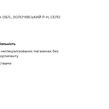
КА ОБЛ., ЗОЛОЧІВСЬКИЙ Р-Н, СЕЛО
іяльність
 неспеціалізованих магазинах без
сортименту
ствами