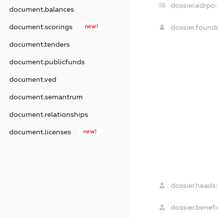
dossier.edrpo:
document.balances
document.scorings
new!
dossier.found
document.tenders
document.publicfunds
document.ved
document.semantrum
document.relationships
document.licenses
new!
dossier.heads:
dossier.benefic