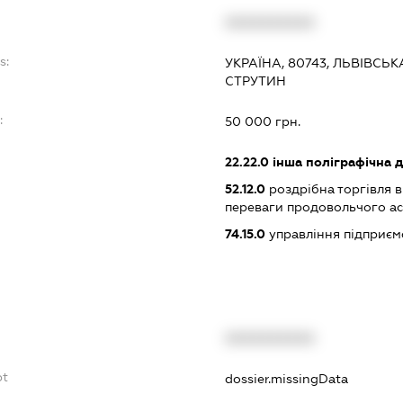
XXXXXXXXXX
s:
УКРАЇНА, 80743, ЛЬВІВСЬ
СТРУТИН
:
50 000 грн.
22.22.0
інша поліграфічна д
52.12.0
роздрібна торгівля в
переваги продовольчого а
74.15.0
управління підприєм
XXXXXXXXXX
bt
dossier.missingData