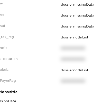
bt
dossier.missingData
yer
dossier.missingData
nul
dossier.missingData
e_tax_reg
dossier.notInList
rofit
XXXXXXXXXX
t_dotation
XXXXXXXXXX
_akciz
dossier.notInList
xPayerReg
XXXXXXXXXX
ions.title
ons.noData