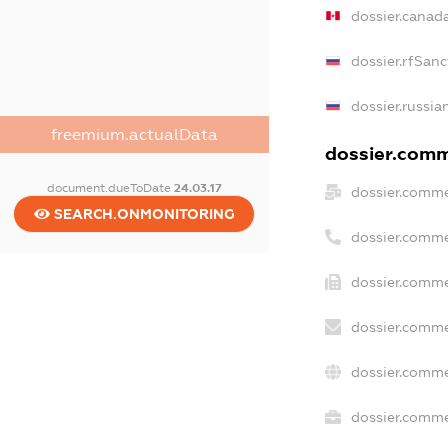
dossier.canad
dossier.rfSanc
dossier.russia
freemium.actualData
dossier.comme
document.dueToDate
24.03.17
dossier.comme
SEARCH.ONMONITORING
dossier.comme
dossier.comme
dossier.comme
dossier.comme
dossier.commer