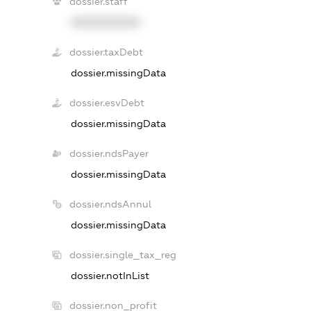
dossier.staff
XXXXXXXXXX
dossier.taxDebt
dossier.missingData
dossier.esvDebt
dossier.missingData
dossier.ndsPayer
dossier.missingData
dossier.ndsAnnul
dossier.missingData
dossier.single_tax_reg
dossier.notInList
dossier.non_profit