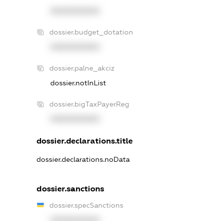
XXXXXXXXXX
dossier.budget_dotation
XXXXXXXXXX
dossier.palne_akciz
dossier.notInList
dossier.bigTaxPayerReg
XXXXXXXXXX
dossier.declarations.title
dossier.declarations.noData
dossier.sanctions
dossier.specSanctions
XXXXXXXXXX