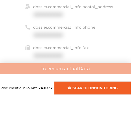
dossier.commercial_info.postal_address
XXXXXXXXXX
dossier.commercial_info.phone
XXXXXXXXXX
dossier.commercial_info.fax
XXXXXXXXXX
dossier.commercial_info.email
freemium.actualData
XXXXXXXXXX
document.dueToDate
24.03.17
SEARCH.ONMONITORING
dossier.commercial_info.website
XXXXXXXXXX
dossier.commercial_info.activity
XXXXXXXXXX