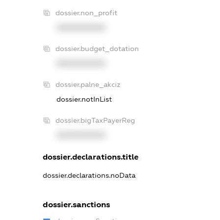
dossier.non_profit
XXXXXXXXXX
dossier.budget_dotation
XXXXXXXXXX
dossier.palne_akciz
dossier.notInList
dossier.bigTaxPayerReg
XXXXXXXXXX
dossier.declarations.title
dossier.declarations.noData
dossier.sanctions