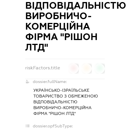
ВІДПОВІДАЛЬНІСТЮ
ВИРОБНИЧО-
КОМЕРЦІЙНА
ФІРМА "РІШОН
ЛТД"
riskFactors.title
0
0
0
dossier.fullName:
УКРАЇНСЬКО-ІЗРАЇЛЬСЬКЕ
ТОВАРИСТВО З ОБМЕЖЕНОЮ
ВІДПОВІДАЛЬНІСТЮ
ВИРОБНИЧО-КОМЕРЦІЙНА
ФІРМА "РІШОН ЛТД"
dossier.opfSubType: