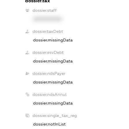
dossier.tax
dossier.staff
XXXXXXXXXX
dossier.taxDebt
dossier.missingData
dossier.esvDebt
dossier.missingData
dossier.ndsPayer
dossier.missingData
dossier.ndsAnnul
dossier.missingData
dossier.single_tax_reg
dossier.notInList