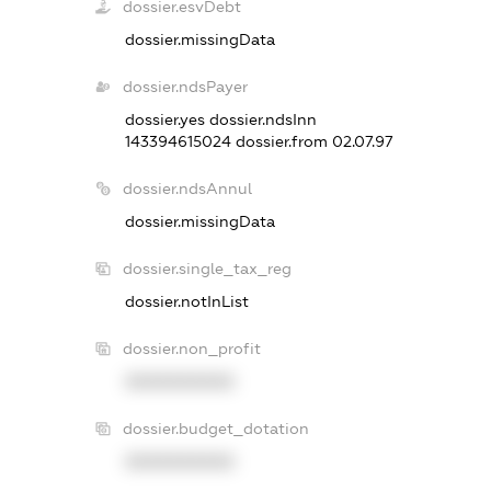
dossier.esvDebt
dossier.missingData
dossier.ndsPayer
dossier.yes
dossier.ndsInn
143394615024
dossier.from 02.07.97
dossier.ndsAnnul
dossier.missingData
dossier.single_tax_reg
dossier.notInList
dossier.non_profit
XXXXXXXXXX
dossier.budget_dotation
XXXXXXXXXX