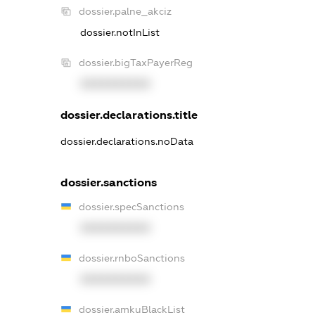
dossier.palne_akciz
dossier.notInList
dossier.bigTaxPayerReg
XXXXXXXXXX
dossier.declarations.title
dossier.declarations.noData
dossier.sanctions
dossier.specSanctions
XXXXXXXXXX
dossier.rnboSanctions
XXXXXXXXXX
dossier.amkuBlackList