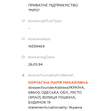
ПРИВАТНЕ ПІДПРИЄМСТВО
"МІРО"
dossier.opfSubType:
-
dossier.edrpo:
14339469
dossier.regDate:
26.05.94
dossier.foundersAndBenef:
КОРЧАГІНА МАРІЯ МИХАЙЛІВНА
dossier.founderAddress
УКРАЇНА,
68600, ОДЕСЬКА ОБЛ., МІСТО
ІЗМАЇЛ, ВУЛИЦЯ ПУШКІНА,
БУДИНОК 19
statements.nationality:
Україна