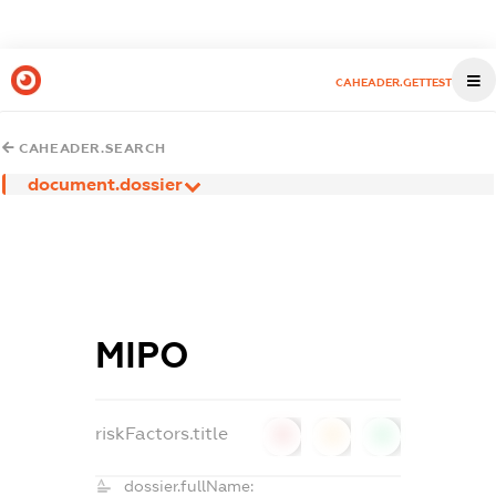
CAHEADER.GETTEST
CAHEADER.SEARCH
document.dossier
МІРО
riskFactors.title
0
0
0
dossier.fullName: