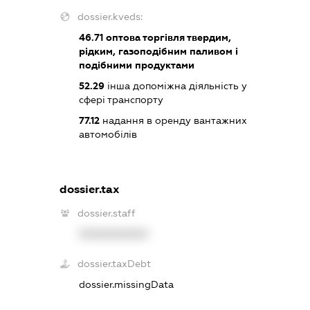
dossier.kveds:
46.71
оптова торгівля твердим,
рідким, газоподібним паливом і
подібними продуктами
52.29
інша допоміжна діяльність у
сфері транспорту
77.12
надання в оренду вантажних
автомобілів
dossier.tax
dossier.staff
XXXXXXXXXX
dossier.taxDebt
dossier.missingData