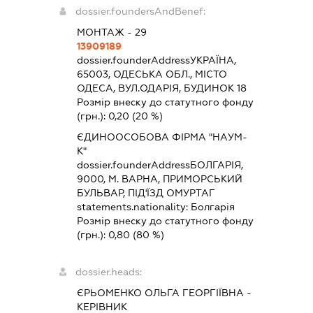
dossier.foundersAndBenef:
МОНТАЖ - 29
13909189
dossier.founderAddress
УКРАЇНА,
65003, ОДЕСЬКА ОБЛ., МІСТО
ОДЕСА, ВУЛ.ОДАРІЯ, БУДИНОК 18
Розмір внеску до статутного фонду
(грн.):
0,20
(20 %)
ЄДИНООСОБОВА ФІРМА "НАУМ-
К"
dossier.founderAddress
БОЛГАРІЯ,
9000, М. ВАРНА, ПРИМОРСЬКИЙ
БУЛЬВАР, ПІД'ЇЗД ОМУРТАГ
statements.nationality:
Болгарія
Розмір внеску до статутного фонду
(грн.):
0,80
(80 %)
dossier.heads:
ЄРЬОМЕНКО ОЛЬГА ГЕОРГІЇВНА
-
КЕРІВНИК