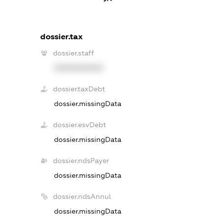
dossier.tax
dossier.staff
XXXXXXXXXX
dossier.taxDebt
dossier.missingData
dossier.esvDebt
dossier.missingData
dossier.ndsPayer
dossier.missingData
dossier.ndsAnnul
dossier.missingData