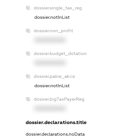
dossier.single_tax_reg
dossier.notInList
dossier.non_profit
XXXXXXXXXX
dossier.budget_dotation
XXXXXXXXXX
dossier.palne_akciz
dossier.notInList
dossier.bigTaxPayerReg
XXXXXXXXXX
dossier.declarations.title
dossier.declarations.noData