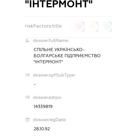
"ІНТЕРМОНТ"
riskFactors.title
0
0
0
dossier.fullName:
СПІЛЬНЕ УКРАЇНСЬКО-
БОЛГАРСЬКЕ ПІДПРИЄМСТВО
"ІНТЕРМОНТ"
dossier.opfSubType:
-
dossier.edrpo:
14339819
dossier.regDate:
28.10.92