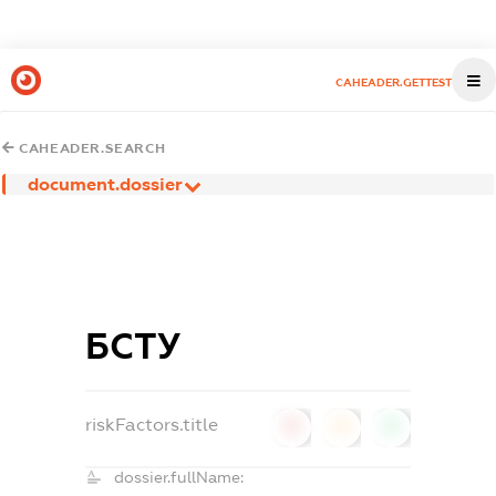
CAHEADER.GETTEST
CAHEADER.SEARCH
document.dossier
БСТУ
riskFactors.title
0
0
0
dossier.fullName: