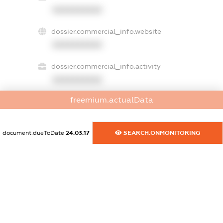
XXXXXXXXXX
dossier.commercial_info.website
XXXXXXXXXX
dossier.commercial_info.activity
XXXXXXXXXX
freemium.actualData
freemium.exampleText_1
freemium.exampleText_2
document.dueToDate
24.03.17
SEARCH.ONMONITORING
freemium.anonymousPerSearch2
FREEMIUM.DETAILS
FREEMIUM.REGISTER