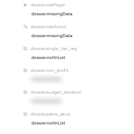
dossier.ndsPayer
dossier.missingData
dossier.ndsAnnul
dossier.missingData
dossier.single_tax_reg
dossier.notInList
dossier.non_profit
XXXXXXXXXX
dossier.budget_dotation
XXXXXXXXXX
dossier.palne_akciz
dossier.notInList