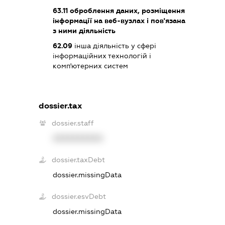
63.11
оброблення даних, розміщення
інформації на веб-вузлах і пов'язана
з ними діяльність
62.09
інша діяльність у сфері
інформаційних технологій і
комп'ютерних систем
dossier.tax
dossier.staff
XXXXXXXXXX
dossier.taxDebt
dossier.missingData
dossier.esvDebt
dossier.missingData