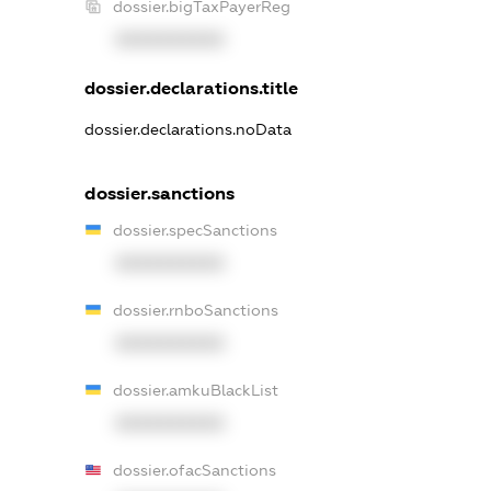
dossier.bigTaxPayerReg
XXXXXXXXXX
dossier.declarations.title
dossier.declarations.noData
dossier.sanctions
dossier.specSanctions
XXXXXXXXXX
dossier.rnboSanctions
XXXXXXXXXX
dossier.amkuBlackList
XXXXXXXXXX
dossier.ofacSanctions