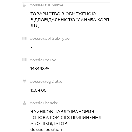
dossier.fullName:
ТОВАРИСТВО З ОБМЕЖЕНОЮ
ВІДПОВІДАЛЬНІСТЮ "САНЬБА КОРП
ЛТД"
dossier.opfSubType:
-
dossier.edrpo:
14349835
dossier.regDate:
19.04.06
dossier.heads:
ЧАЙНІКОВ ПАВЛО ІВАНОВИЧ
-
ГОЛОВА КОМІСІЇ З ПРИПИНЕННЯ
АБО ЛІКВІДАТОР
dossier.position -