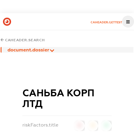
CAHEADER.GETTEST
CAHEADER.SEARCH
document.dossier
САНЬБА КОРП
ЛТД
riskFactors.title
0
0
0