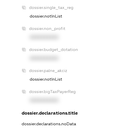
dossier.single_tax_reg
dossier.notInList
dossier.non_profit
XXXXXXXXXX
dossier.budget_dotation
XXXXXXXXXX
dossier.palne_akciz
dossier.notInList
dossier.bigTaxPayerReg
XXXXXXXXXX
dossier.declarations.title
dossier.declarations.noData