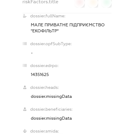
riskFactors.title
0
0
0
dossier.fullName:
МАЛЕ ПРИВАТНЕ ПІДПРИЄМСТВО
"ЕКОФІЛЬТР"
dossier.opfSubType:
-
dossier.edrpo:
14351625
dossier.heads:
dossier.missingData
dossier.beneficiaries:
dossier.missingData
dossier.smida: