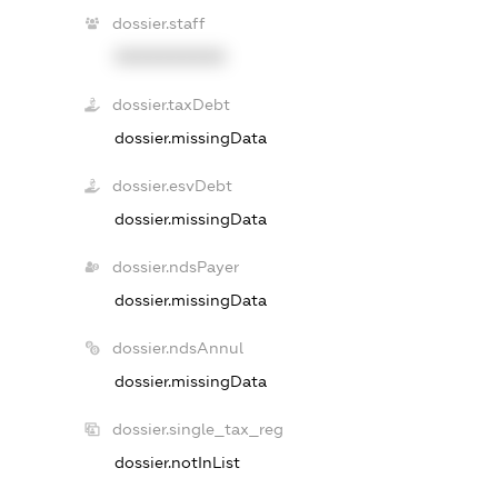
dossier.staff
XXXXXXXXXX
dossier.taxDebt
dossier.missingData
dossier.esvDebt
dossier.missingData
dossier.ndsPayer
dossier.missingData
dossier.ndsAnnul
dossier.missingData
dossier.single_tax_reg
dossier.notInList