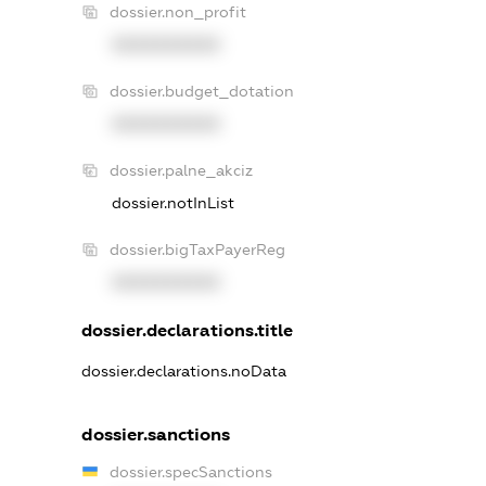
dossier.non_profit
XXXXXXXXXX
dossier.budget_dotation
XXXXXXXXXX
dossier.palne_akciz
dossier.notInList
dossier.bigTaxPayerReg
XXXXXXXXXX
dossier.declarations.title
dossier.declarations.noData
dossier.sanctions
dossier.specSanctions