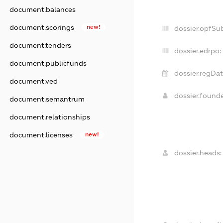
document.balances
document.scorings
new!
dossier.opfSu
document.tenders
dossier.edrpo:
document.publicfunds
dossier.regDat
document.ved
dossier.found
document.semantrum
document.relationships
document.licenses
new!
dossier.heads: