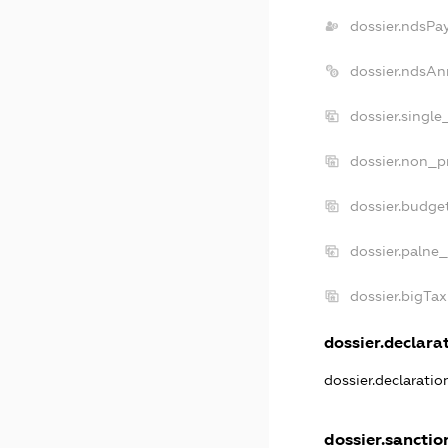
dossier.ndsPa
dossier.ndsAn
dossier.singl
dossier.non_p
dossier.budge
dossier.palne_
dossier.bigTa
dossier.declarat
dossier.declarati
dossier.sanctio