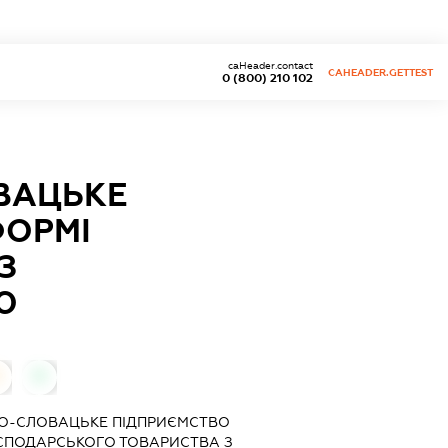
caHeader.contact
CAHEADER.GETTEST
0 (800) 210 102
ВАЦЬКЕ
ФОРМІ
З
Ю
0
ХО-СЛОВАЦЬКЕ ПІДПРИЄМСТВО
ОСПОДАРСЬКОГО ТОВАРИСТВА З