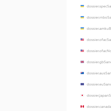
dossier.specS
dossier.rnboS
dossier.amkuB
dossier.ofacS
dossier.ofac
dossier.gbSan
dossier.ausSa
dossier.euSan
dossier.japan
dossier.canad