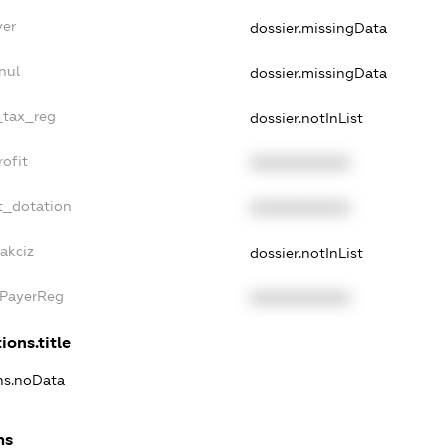
yer
dossier.missingData
nul
dossier.missingData
e_tax_reg
dossier.notInList
rofit
XXXXXXXXXX
t_dotation
XXXXXXXXXX
akciz
dossier.notInList
xPayerReg
XXXXXXXXXX
ions.title
ons.noData
ns