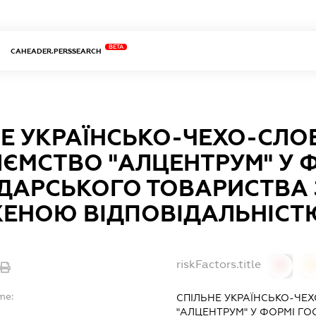
BETA
CAHEADER.PERSSEARCH
НЕ УКРАЇНСЬКО-ЧЕХО-СЛО
ИЄМСТВО "АЛЦЕНТРУМ" У 
ДАРСЬКОГО ТОВАРИСТВА 
ЕНОЮ ВІДПОВІДАЛЬНІСТ
riskFactors.title
0
0
me:
СПІЛЬНЕ УКРАЇНСЬКО-ЧЕ
"АЛЦЕНТРУМ" У ФОРМІ Г