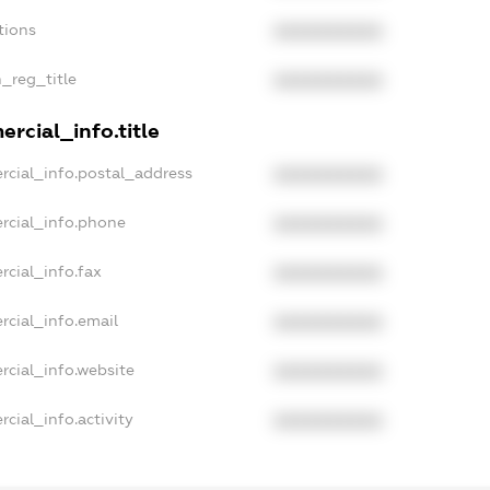
tions
XXXXXXXXXX
n_reg_title
XXXXXXXXXX
rcial_info.title
rcial_info.postal_address
XXXXXXXXXX
rcial_info.phone
XXXXXXXXXX
rcial_info.fax
XXXXXXXXXX
rcial_info.email
XXXXXXXXXX
rcial_info.website
XXXXXXXXXX
cial_info.activity
XXXXXXXXXX