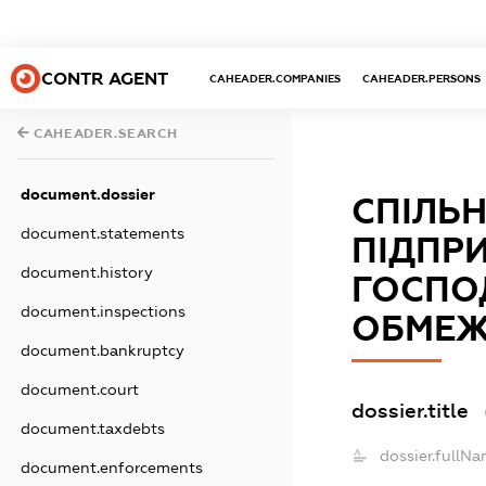
CONTR AGENT
CAHEADER.COMPANIES
CAHEADER.PERSONS
CAHEADER.SEARCH
document.dossier
СПІЛЬ
document.statements
ПІДПР
document.history
ГОСПО
document.inspections
ОБМЕЖ
document.bankruptcy
document.court
dossier.title
document.taxdebts
dossier.fullNa
document.enforcements