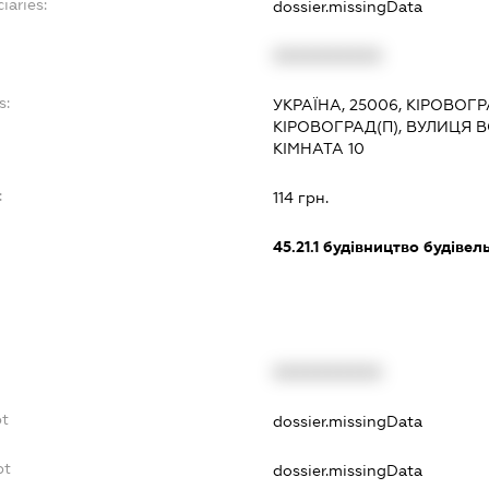
iaries:
dossier.missingData
XXXXXXXXXX
s:
УКРАЇНА, 25006, КІРОВОГ
КІРОВОГРАД(П), ВУЛИЦЯ 
КІМНАТА 10
:
114 грн.
45.21.1
будівництво будівел
XXXXXXXXXX
bt
dossier.missingData
bt
dossier.missingData