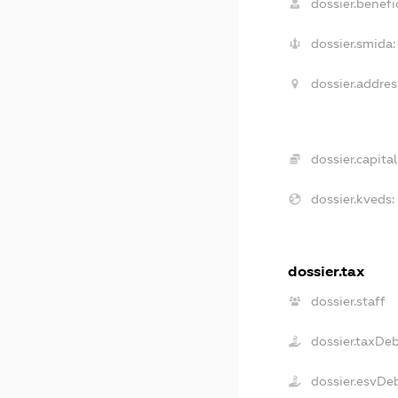
dossier.benefic
dossier.smida:
dossier.addres
dossier.capital
dossier.kveds:
dossier.tax
dossier.staff
dossier.taxDe
dossier.esvDe