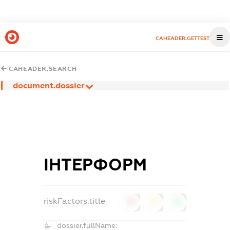
CAHEADER.GETTEST
CAHEADER.SEARCH
document.dossier
ІНТЕРФОРМ
riskFactors.title
0
0
0
dossier.fullName: