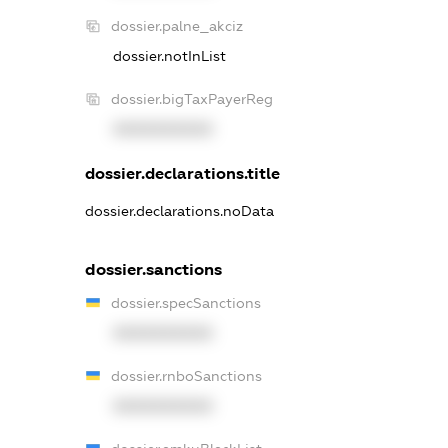
dossier.palne_akciz
dossier.notInList
dossier.bigTaxPayerReg
XXXXXXXXXX
dossier.declarations.title
dossier.declarations.noData
dossier.sanctions
dossier.specSanctions
XXXXXXXXXX
dossier.rnboSanctions
XXXXXXXXXX