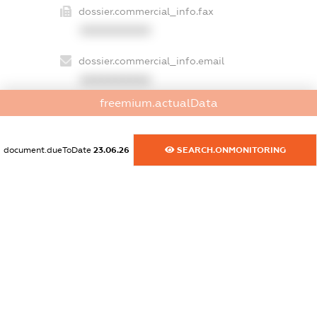
dossier.commercial_info.fax
XXXXXXXXXX
dossier.commercial_info.email
XXXXXXXXXX
freemium.actualData
dossier.commercial_info.website
XXXXXXXXXX
document.dueToDate
23.06.26
SEARCH.ONMONITORING
dossier.commercial_info.activity
XXXXXXXXXX
freemium.exampleText_1
freemium.exampleText_2
freemium.anonymousPerSearch2
FREEMIUM.DETAILS
FREEMIUM.REGISTER