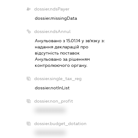
dossier.ndsPayer
dossier.missingData
dossier.ndsAnnul
Анульовано з 15.01.14 у зв'язку з:
надання декларацiй про
вiдсутнiсть поставок
Анульовано за рiшенням
контролюючого органу.
dossier.single_tax_reg
dossier.notInList
dossier.non_profit
XXXXXXXXXX
dossier.budget_dotation
XXXXXXXXXX