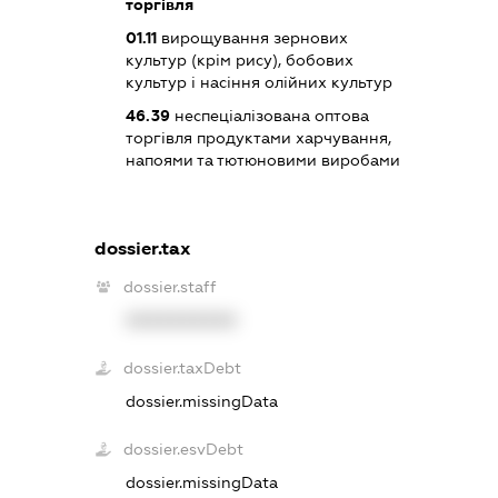
торгівля
01.11
вирощування зернових
культур (крім рису), бобових
культур і насіння олійних культур
46.39
неспеціалізована оптова
торгівля продуктами харчування,
напоями та тютюновими виробами
dossier.tax
dossier.staff
XXXXXXXXXX
dossier.taxDebt
dossier.missingData
dossier.esvDebt
dossier.missingData