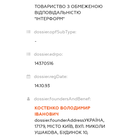
ТОВАРИСТВО З ОБМЕЖЕНОЮ
ВІДПОВІДАЛЬНІСТЮ
"ІНТЕРФОРМ"
dossier.opfSubType:
-
dossier.edrpo:
14370516
dossier.regDate:
14.10.93
dossier.foundersAndBenef:
КОСТЕНКО ВОЛОДИМИР
ІВАНОВИЧ
dossier.founderAddress
УКРАЇНА,
17179, МІСТО КИЇВ, ВУЛ. МИКОЛИ
УШАКОВА, БУДИНОК 10,