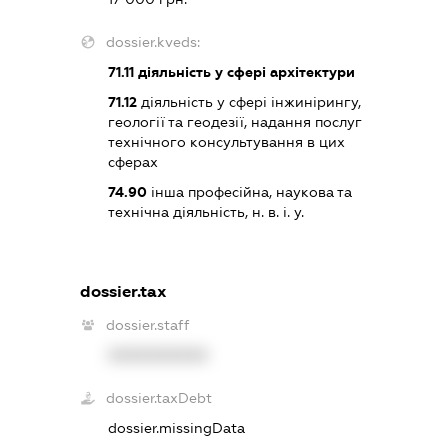
dossier.kveds:
71.11
діяльність у сфері архітектури
71.12
діяльність у сфері інжинірингу,
геології та геодезії, надання послуг
технічного консультування в цих
сферах
74.90
інша професійна, наукова та
технічна діяльність, н. в. і. у.
dossier.tax
dossier.staff
XXXXXXXXXX
dossier.taxDebt
dossier.missingData