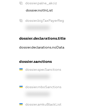
dossier.palne_akciz
dossier.notInList
dossier.bigTaxPayerReg
XXXXXXXXXX
dossier.declarations.title
dossier.declarations.noData
dossier.sanctions
dossier.specSanctions
XXXXXXXXXX
dossier.rnboSanctions
XXXXXXXXXX
dossier.amkuBlackList