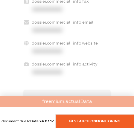
dossier.commercial_info.fax
XXXXXXXXXX
dossier.commercial_info.email
XXXXXXXXXX
dossier.commercial_info.website
XXXXXXXXXX
dossier.commercial_info.activity
XXXXXXXXXX
freemium.exampleText_1
freemium.actualData
freemium.exampleText_2
freemium.anonymousPerSearch2
FREEMIUM.DETAILS
document.dueToDate
24.03.17
SEARCH.ONMONITORING
FREEMIUM.REGISTER