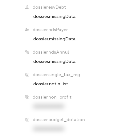
dossier.esvDebt
dossier.missingData
dossier.ndsPayer
dossier.missingData
dossier.ndsAnnul
dossier.missingData
dossier.single_tax_reg
dossier.notInList
dossier.non_profit
XXXXXXXXXX
dossier.budget_dotation
XXXXXXXXXX