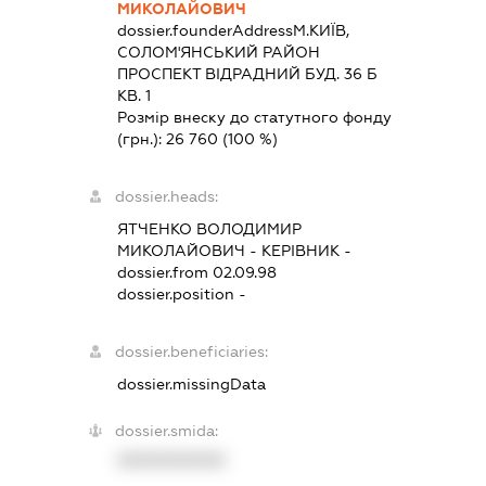
МИКОЛАЙОВИЧ
dossier.founderAddress
М.КИЇВ,
СОЛОМ'ЯНСЬКИЙ РАЙОН
ПРОСПЕКТ ВІДРАДНИЙ БУД. 36 Б
КВ. 1
Розмір внеску до статутного фонду
(грн.):
26 760
(100 %)
dossier.heads:
ЯТЧЕНКО ВОЛОДИМИР
МИКОЛАЙОВИЧ
-
КЕРІВНИК
-
dossier.from 02.09.98
dossier.position -
dossier.beneficiaries:
dossier.missingData
dossier.smida:
XXXXXXXXXX