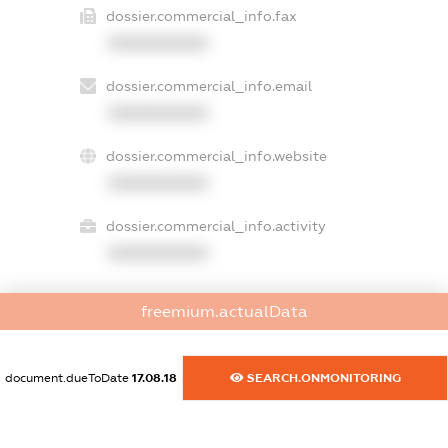
dossier.commercial_info.fax
XXXXXXXXXX
dossier.commercial_info.email
XXXXXXXXXX
dossier.commercial_info.website
XXXXXXXXXX
dossier.commercial_info.activity
XXXXXXXXXX
freemium.actualData
freemium.exampleText_1
freemium.exampleText_2
freemium.anonymousPerSearch2
document.dueToDate
17.08.18
SEARCH.ONMONITORING
FREEMIUM.DETAILS
FREEMIUM.REGISTER