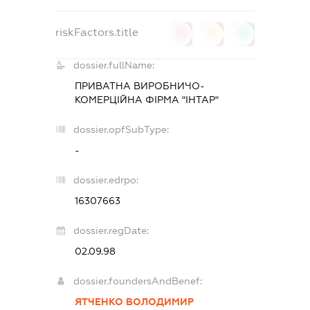
riskFactors.title
0
0
0
dossier.fullName:
ПРИВАТНА ВИРОБНИЧО-
КОМЕРЦІЙНА ФІРМА "ІНТАР"
dossier.opfSubType:
-
dossier.edrpo:
16307663
dossier.regDate:
02.09.98
dossier.foundersAndBenef:
ЯТЧЕНКО ВОЛОДИМИР