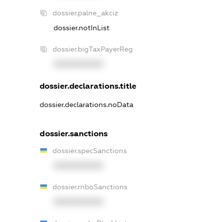
dossier.palne_akciz
dossier.notInList
dossier.bigTaxPayerReg
XXXXXXXXXX
dossier.declarations.title
dossier.declarations.noData
dossier.sanctions
dossier.specSanctions
XXXXXXXXXX
dossier.rnboSanctions
XXXXXXXXXX