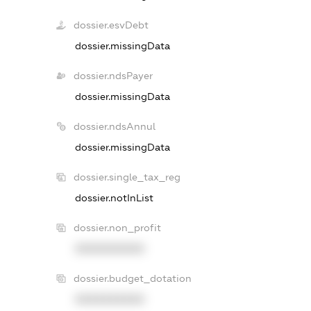
dossier.esvDebt
dossier.missingData
dossier.ndsPayer
dossier.missingData
dossier.ndsAnnul
dossier.missingData
dossier.single_tax_reg
dossier.notInList
dossier.non_profit
XXXXXXXXXX
dossier.budget_dotation
XXXXXXXXXX