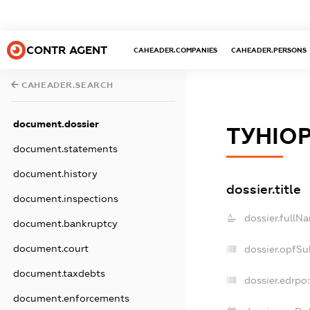
CONTR AGENT
CAHEADER.COMPANIES
CAHEADER.PERSONS
CAHEADER.SEARCH
document.dossier
ТУНІО
document.statements
document.history
dossier.title
document.inspections
dossier.fullN
document.bankruptcy
document.court
dossier.opfSu
document.taxdebts
dossier.edrpo:
document.enforcements