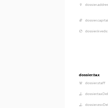
dossier.addres
dossier.capital
dossier.kveds:
dossier.tax
dossier.staff
dossier.taxDe
dossier.esvDe