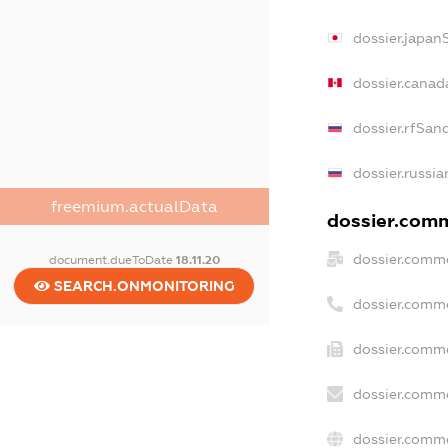
dossier.japan
dossier.canad
dossier.rfSan
dossier.russia
freemium.actualData
dossier.comme
dossier.comme
document.dueToDate
18.11.20
SEARCH.ONMONITORING
dossier.comm
dossier.comme
dossier.comme
dossier.comme