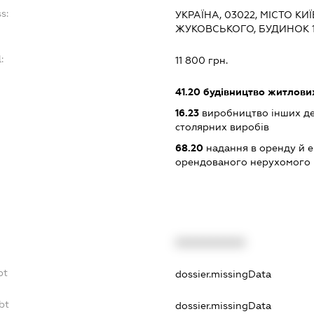
s:
УКРАЇНА, 03022, МІСТО К
ЖУКОВСЬКОГО, БУДИНОК 1
:
11 800 грн.
41.20
будівництво житлових
16.23
виробництво інших дер
столярних виробів
68.20
надання в оренду й е
орендованого нерухомого
XXXXXXXXXX
bt
dossier.missingData
bt
dossier.missingData