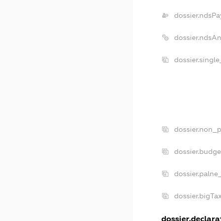
dossier.ndsPa
dossier.ndsA
dossier.singl
dossier.non_p
dossier.budg
dossier.palne
dossier.bigT
dossier.declarat