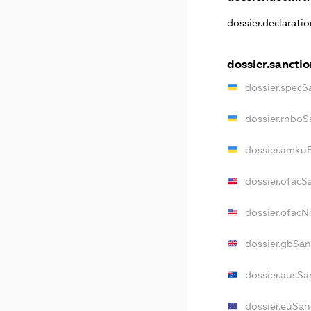
dossier.declarati
dossier.sanctio
dossier.specS
dossier.rnboS
dossier.amkuB
dossier.ofacS
dossier.ofac
dossier.gbSan
dossier.ausSa
dossier.euSan