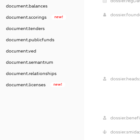
dossier.regDa
document.balances
dossier.foun
document.scorings
new!
document.tenders
document.publicfunds
document.ved
document.semantrum
document.relationships
dossier.heads:
document.licenses
new!
dossier.benefi
dossier.smida: