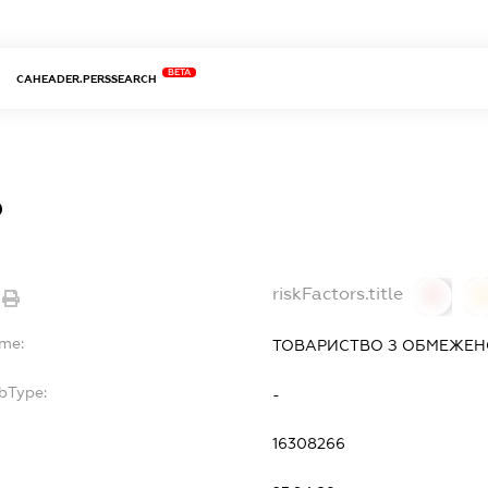
BETA
CAHEADER.PERSSEARCH
Р
riskFactors.title
0
ame:
ТОВАРИСТВО З ОБМЕЖЕНО
bType:
-
16308266