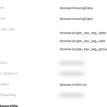
yer
dossier.missingData
nnul
dossier.missingData
e_tax_reg
dossier.single_tax_reg_date -
dossier.single_tax_reg_rate 
dossier.single_tax_reg_grou
rofit
XXXXXXXXXX
et_dotation
XXXXXXXXXX
_akciz
dossier.notInList
axPayerReg
XXXXXXXXXX
ions.title