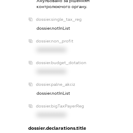
Анульовано за рiшенням
контролюючого органу.
dossier.single_tax_reg
dossier.notInList
dossier.non_profit
XXXXXXXXXX
dossier.budget_dotation
XXXXXXXXXX
dossier.palne_akciz
dossier.notInList
dossier.bigTaxPayerReg
XXXXXXXXXX
dossier.declarations.title