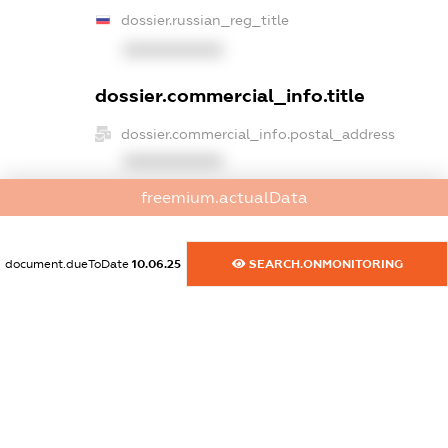
dossier.russian_reg_title
XXXXXXXXXX
dossier.commercial_info.title
dossier.commercial_info.postal_address
XXXXXXXXXX
freemium.actualData
dossier.commercial_info.phone
XXXXXXXXXX
document.dueToDate
10.06.25
SEARCH.ONMONITORING
dossier.commercial_info.fax
XXXXXXXXXX
dossier.commercial_info.email
XXXXXXXXXX
dossier.commercial_info.website
XXXXXXXXXX