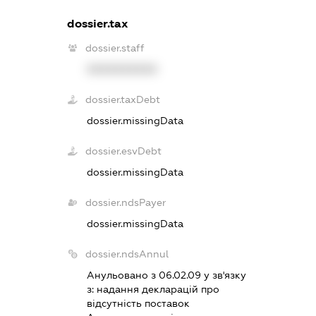
dossier.tax
dossier.staff
XXXXXXXXXX
dossier.taxDebt
dossier.missingData
dossier.esvDebt
dossier.missingData
dossier.ndsPayer
dossier.missingData
dossier.ndsAnnul
Анульовано з 06.02.09 у зв'язку
з:
надання декларацiй про
вiдсутнiсть поставок