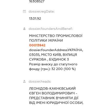
16308527
dossier.regDate:
13.01.92
dossier.foundersAndBenef:
МІНІСТЕРСТВО ПРОМИСЛОВОЇ
ПОЛІТИКИ УКРАЇНИ
00013942
dossier.founderAddress
УКРАЇНА,
03035, МІСТО КИЇВ, ВУЛИЦЯ
СУРІКОВА , БУДИНОК 3
Розмір внеску до статутного
фонду (грн.):
32 200
(100 %)
dossier.heads:
ЛЕОНІДОВ-КАКНЄВСЬКИЙ
ЄВГЕН ВОЛОДИМИРОВИЧ
-
ПРЕДСТАВНИК
ВЧИНЯТИ ДІЇ
ВІД ІМЕНІ ЮРИДИЧНОЇ ОСОБИ,