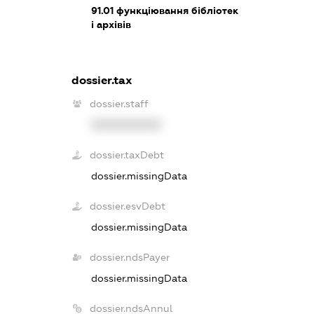
91.01
функціювання бібліотек
і архівів
dossier.tax
dossier.staff
XXXXXXXXXX
dossier.taxDebt
dossier.missingData
dossier.esvDebt
dossier.missingData
dossier.ndsPayer
dossier.missingData
dossier.ndsAnnul