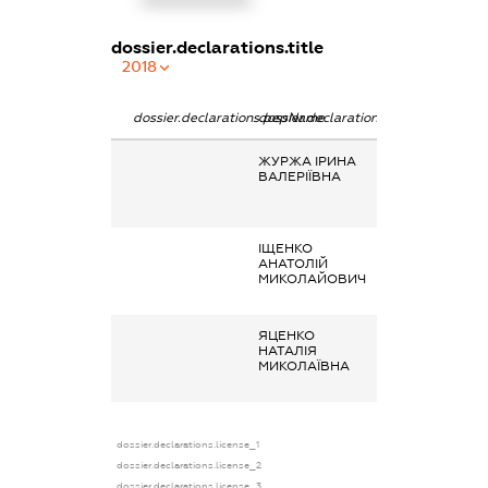
dossier.declarations.title
2018
dossier.declarations.pepName
dossier.declarations.personName
dossier.declarat
ЖУРЖА ІРИНА
Заробітна плат
ВАЛЕРІЇВНА
отримана за
основним місце
роботи
ІЩЕНКО
Заробітна плат
АНАТОЛІЙ
отримана за
МИКОЛАЙОВИЧ
основним місце
роботи
ЯЦЕНКО
Заробітна плат
НАТАЛІЯ
отримана за
МИКОЛАЇВНА
основним місце
роботи
dossier.declarations.license_1
dossier.declarations.license_2
dossier.declarations.license_3