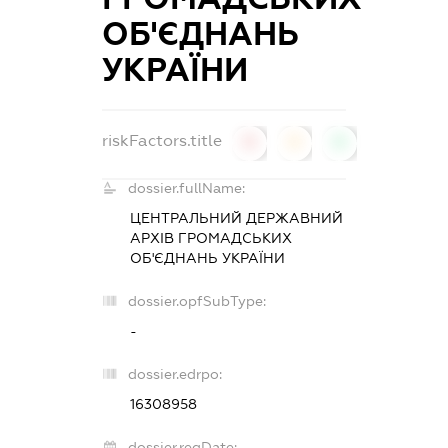
ОБ'ЄДНАНЬ
УКРАЇНИ
riskFactors.title
0
0
0
dossier.fullName:
ЦЕНТРАЛЬНИЙ ДЕРЖАВНИЙ
АРХІВ ГРОМАДСЬКИХ
ОБ'ЄДНАНЬ УКРАЇНИ
dossier.opfSubType:
-
dossier.edrpo:
16308958
dossier.regDate: