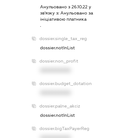
Анульовано з 26.10.22 у
зв'язку з:
Анульовано за
iнiцiативою платника
.
dossier.single_tax_reg
dossier.notInList
dossier.non_profit
XXXXXXXXXX
dossier.budget_dotation
XXXXXXXXXX
dossier.palne_akciz
dossier.notInList
dossier.bigTaxPayerReg
XXXXXXXXXX