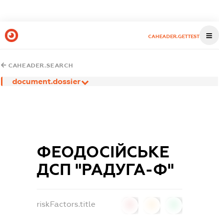
CAHEADER.GETTEST
CAHEADER.SEARCH
document.dossier
ФЕОДОСІЙСЬКЕ
ДСП "РАДУГА-Ф"
riskFactors.title
0
0
0