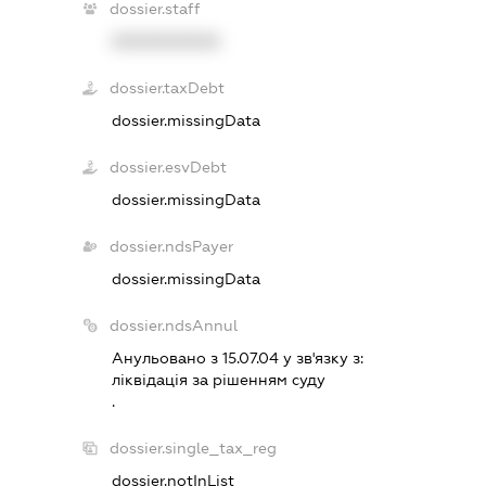
dossier.staff
XXXXXXXXXX
dossier.taxDebt
dossier.missingData
dossier.esvDebt
dossier.missingData
dossier.ndsPayer
dossier.missingData
dossier.ndsAnnul
Анульовано з 15.07.04 у зв'язку з:
лiквiдацiя за рiшенням суду
.
dossier.single_tax_reg
dossier.notInList