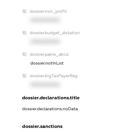
dossier.non_profit
XXXXXXXXXX
dossier.budget_dotation
XXXXXXXXXX
dossier.palne_akciz
dossier.notInList
dossier.bigTaxPayerReg
XXXXXXXXXX
dossier.declarations.title
dossier.declarations.noData
dossier.sanctions