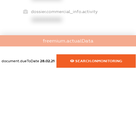
dossier.commercial_info.activity
XXXXXXXXXX
freemium.actualData
freemium.exampleText_1
freemium.exampleText_2
freemium.anonymousPerSearch2
document.dueToDate
28.02.21
SEARCH.ONMONITORING
FREEMIUM.DETAILS
FREEMIUM.REGISTER