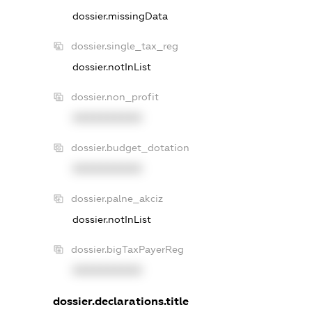
dossier.missingData
dossier.single_tax_reg
dossier.notInList
dossier.non_profit
XXXXXXXXXX
dossier.budget_dotation
XXXXXXXXXX
dossier.palne_akciz
dossier.notInList
dossier.bigTaxPayerReg
XXXXXXXXXX
dossier.declarations.title