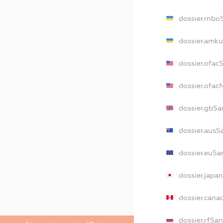
dossier.rnbo
dossier.amku
dossier.ofac
dossier.ofa
dossier.gbSa
dossier.ausS
dossier.euSa
dossier.japa
dossier.cana
dossier.rfSa