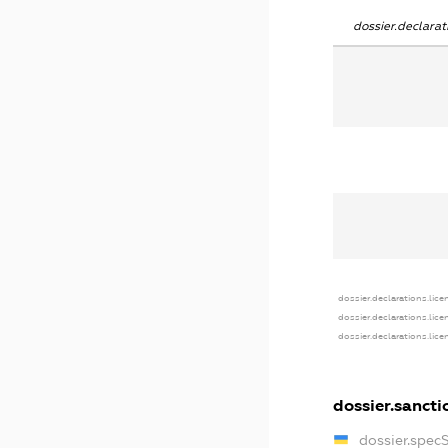
dossier.declara
dossier.declarations.lice
dossier.declarations.lic
dossier.declarations.lic
dossier.sancti
dossier.spec