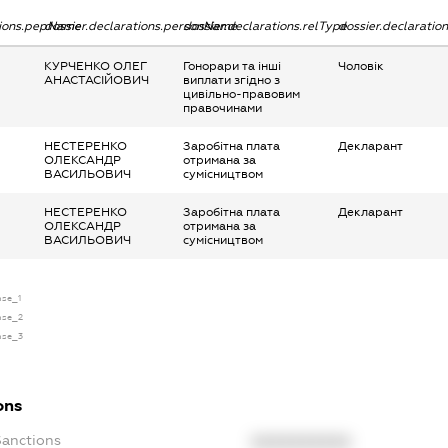
tions.pepName
dossier.declarations.personName
dossier.declarations.relType
dossier.declaratio
КУРЧЕНКО ОЛЕГ
Гонорари та інші
Чоловік
АНАСТАСІЙОВИЧ
виплати згідно з
цивільно-правовим
правочинами
НЕСТЕРЕНКО
Заробітна плата
Декларант
ОЛЕКСАНДР
отримана за
ВАСИЛЬОВИЧ
сумісництвом
НЕСТЕРЕНКО
Заробітна плата
Декларант
ОЛЕКСАНДР
отримана за
ВАСИЛЬОВИЧ
сумісництвом
nse_1
ense_2
ense_3
ons
Sanctions
XXXXXXXXXX