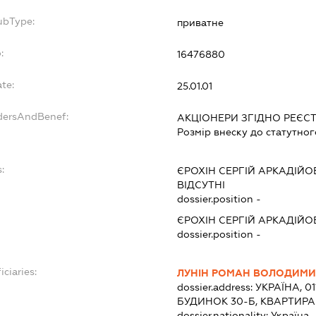
ubType:
приватне
:
16476880
te:
25.01.01
dersAndBenef:
АКЦІОНЕРИ ЗГІДНО РЕЄС
Розмір внеску до статутног
:
ЄРОХІН СЕРГІЙ АРКАДІЙО
ВІДСУТНІ
dossier.position -
ЄРОХІН СЕРГІЙ АРКАДІЙО
dossier.position -
iciaries:
ЛУНІН РОМАН ВОЛОДИМ
dossier.address:
УКРАЇНА, 01
БУДИНОК 30-Б, КВАРТИРА
dossier.nationality:
Україна