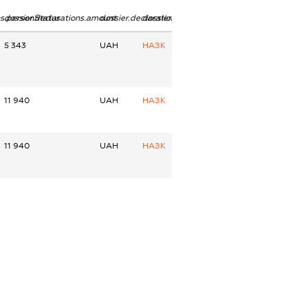
ns.personStatus
dossier.declarations.amount
dossier.declarations.currency
dossier.declarations.source
5 343
UAH
НАЗК
11 940
UAH
НАЗК
11 940
UAH
НАЗК