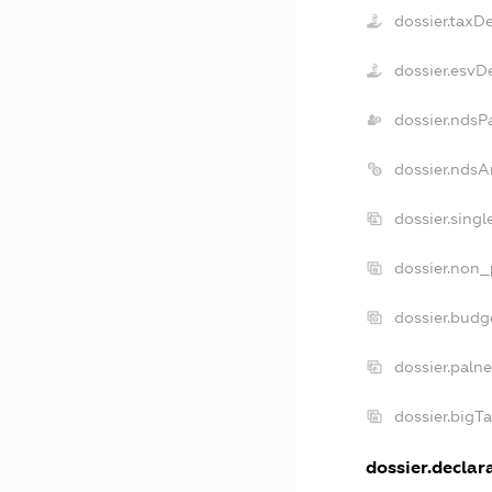
dossier.taxD
dossier.esvD
dossier.ndsP
dossier.ndsA
dossier.sing
dossier.non_
dossier.budg
dossier.paln
dossier.bigT
dossier.declara