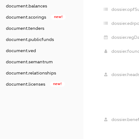
document.balances
dossier.opfS
document.scorings
new!
dossier.edrpo
document.tenders
dossier.regDa
document.publicfunds
document.ved
dossier.foun
document.semantrum
document.relationships
dossier.heads
document.licenses
new!
dossier.benef