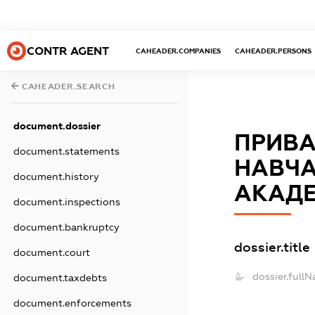
CONTR AGENT
CAHEADER.COMPANIES
CAHEADER.PERSONS
CAHEADER.SEARCH
document.dossier
ПРИВА
document.statements
НАВЧА
document.history
АКАДЕ
document.inspections
document.bankruptcy
dossier.title
document.court
dossier.full
document.taxdebts
document.enforcements