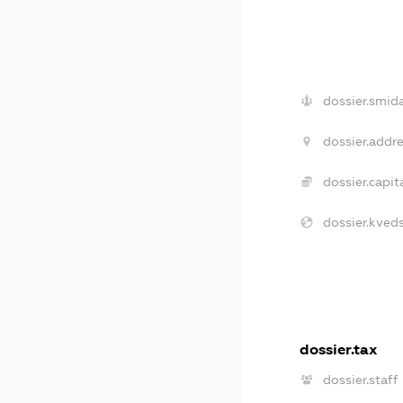
dossier.smida
dossier.addre
dossier.capita
dossier.kveds
dossier.tax
dossier.staff