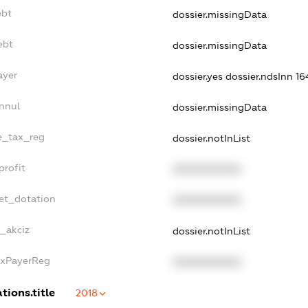
ebt
dossier.missingData
ebt
dossier.missingData
ayer
dossier.yes
dossier.ndsInn 
nnul
dossier.missingData
le_tax_reg
dossier.notInList
profit
XXXXXXXXXX
et_dotation
XXXXXXXXXX
e_akciz
dossier.notInList
axPayerReg
XXXXXXXXXX
tions.title
2018