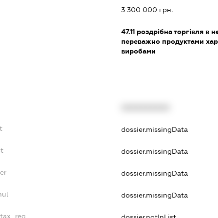
3 300 000 грн.
47.11
роздрібна торгівля в н
переважно продуктами хар
виробами
XXXXXXXXXX
t
dossier.missingData
bt
dossier.missingData
er
dossier.missingData
nul
dossier.missingData
_tax_reg
dossier.notInList