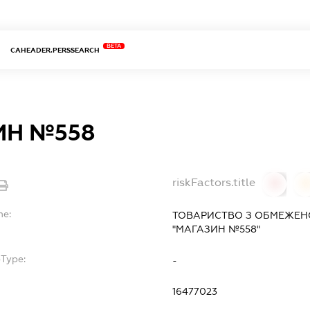
BETA
CAHEADER.PERSSEARCH
ИН №558
riskFactors.title
0
0
me:
ТОВАРИСТВО З ОБМЕЖЕН
"МАГАЗИН №558"
bType:
-
16477023