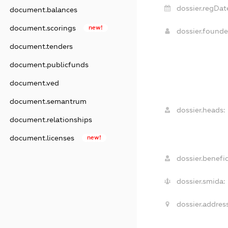
dossier.regDat
document.balances
document.scorings
new!
dossier.found
document.tenders
document.publicfunds
document.ved
document.semantrum
dossier.heads:
document.relationships
document.licenses
new!
dossier.benefic
dossier.smida:
dossier.address