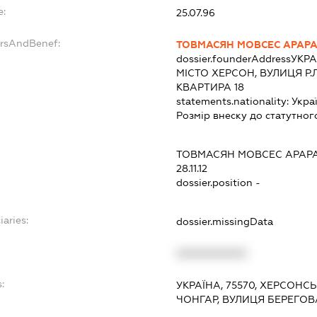
e:
25.07.96
ersAndBenef:
ТОВМАСЯН МОВСЕС АРАР
dossier.founderAddress
УКРА
МІСТО ХЕРСОН, ВУЛИЦЯ Р.
КВАРТИРА 18
statements.nationality:
Укра
Розмір внеску до статутног
ТОВМАСЯН МОВСЕС АРАР
28.11.12
dossier.position -
iaries:
dossier.missingData
XXXXXXXXXX
:
УКРАЇНА, 75570, ХЕРСОНСЬ
ЧОНГАР, ВУЛИЦЯ БЕРЕГОВ