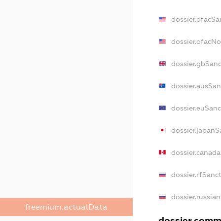
dossier.ofacSa
dossier.ofacN
dossier.gbSan
dossier.ausSan
dossier.euSanc
dossier.japanS
dossier.canad
dossier.rfSanc
dossier.russia
freemium.actualData
dossier.comme