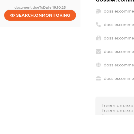
document.dueToDate
19.10.25
dossier.comme
SEARCH.ONMONITORING
dossier.comme
dossier.commer
dossier.commer
dossier.commer
dossier.commer
freemium.exa
freemium.ex
freemium.an
FREEMIUM.D