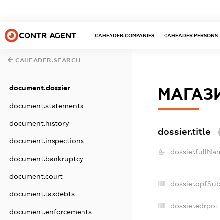
CONTR AGENT
CAHEADER.COMPANIES
CAHEADER.PERSONS
CAHEADER.SEARCH
document.dossier
МАГАЗ
document.statements
document.history
dossier.title
document.inspections
dossier.fullNa
document.bankruptcy
document.court
dossier.opfSu
document.taxdebts
dossier.edrpo:
document.enforcements