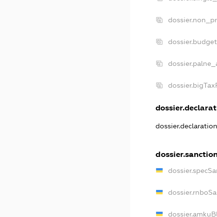
dossier.non_pr
dossier.budge
dossier.palne_
dossier.bigTa
dossier.declarat
dossier.declaratio
dossier.sanctio
dossier.specSa
dossier.rnboSa
dossier.amkuBl