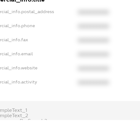
rcial_info.postal_address
XXXXXXXXXX
rcial_info.phone
XXXXXXXXXX
cial_info.fax
XXXXXXXXXX
cial_info.email
XXXXXXXXXX
cial_info.website
XXXXXXXXXX
cial_info.activity
XXXXXXXXXX
mpleText_1
ampleText_2
onymousPerSearch2
ETAILS
FREEMIUM.REGISTER