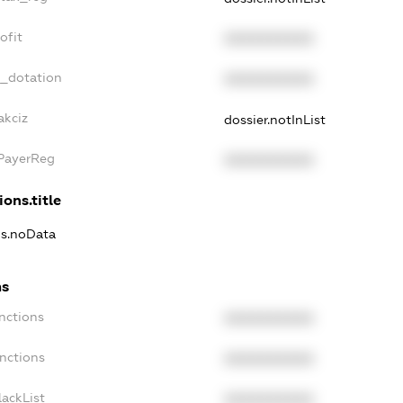
ofit
XXXXXXXXXX
t_dotation
XXXXXXXXXX
akciz
dossier.notInList
xPayerReg
XXXXXXXXXX
ions.title
ns.noData
ns
nctions
XXXXXXXXXX
nctions
XXXXXXXXXX
ackList
XXXXXXXXXX