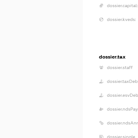
dossier.capital:
dossier.kveds:
dossier.tax
dossier.staff
dossier.taxDeb
dossier.esvDe
dossier.ndsPay
dossier.ndsAn
dossier.single