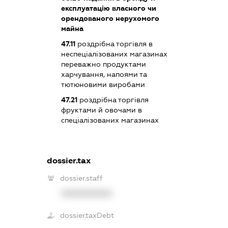
експлуатацію власного чи
орендованого нерухомого
майна
47.11
роздрібна торгівля в
неспеціалізованих магазинах
переважно продуктами
харчування, напоями та
тютюновими виробами
47.21
роздрібна торгівля
фруктами й овочами в
спеціалізованих магазинах
dossier.tax
dossier.staff
XXXXXXXXXX
dossier.taxDebt