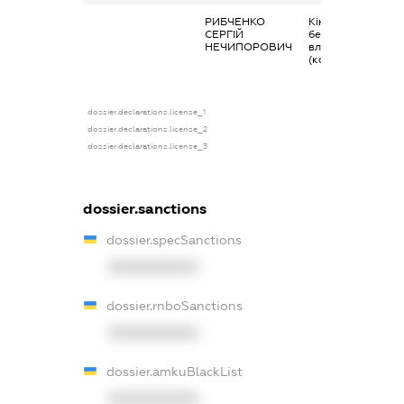
РИБЧЕНКО
Кінцевий
СЕРГІЙ
бенефіціарний
НЕЧИПОРОВИЧ
власник
(контролер)
dossier.declarations.license_1
dossier.declarations.license_2
dossier.declarations.license_3
dossier.sanctions
dossier.specSanctions
XXXXXXXXXX
dossier.rnboSanctions
XXXXXXXXXX
dossier.amkuBlackList
XXXXXXXXXX