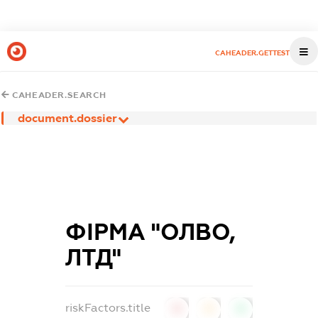
CAHEADER.GETTEST
CAHEADER.SEARCH
document.dossier
ФІРМА "ОЛВО,
ЛТД"
riskFactors.title
0
0
0