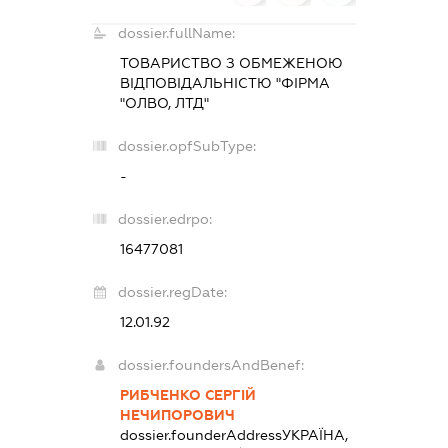
dossier.fullName:
ТОВАРИСТВО З ОБМЕЖЕНОЮ
ВІДПОВІДАЛЬНІСТЮ "ФІРМА
"ОЛВО, ЛТД"
dossier.opfSubType:
-
dossier.edrpo:
16477081
dossier.regDate:
12.01.92
dossier.foundersAndBenef:
РИБЧЕНКО СЕРГІЙ
НЕЧИПОРОВИЧ
dossier.founderAddress
УКРАЇНА,