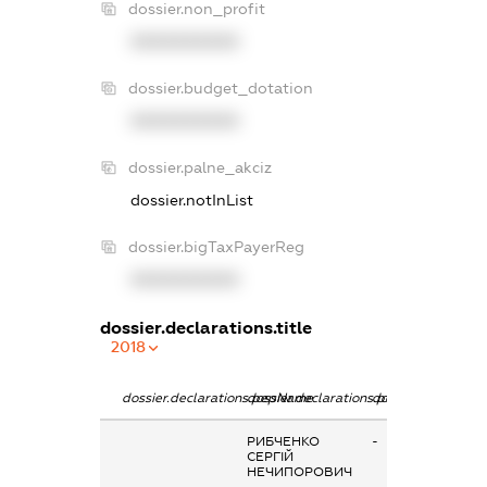
dossier.non_profit
XXXXXXXXXX
dossier.budget_dotation
XXXXXXXXXX
dossier.palne_akciz
dossier.notInList
dossier.bigTaxPayerReg
XXXXXXXXXX
dossier.declarations.title
2018
dossier.declarations.pepName
dossier.declarations.personName
dossier.declaratio
РИБЧЕНКО
-
СЕРГІЙ
НЕЧИПОРОВИЧ