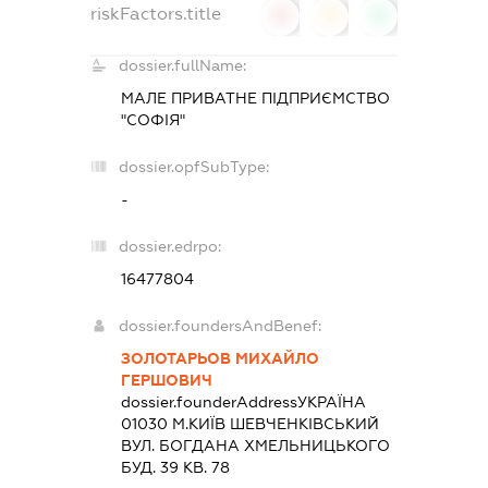
riskFactors.title
0
0
0
dossier.fullName:
МАЛЕ ПРИВАТНЕ ПІДПРИЄМСТВО
"СОФІЯ"
dossier.opfSubType:
-
dossier.edrpo:
16477804
dossier.foundersAndBenef:
ЗОЛОТАРЬОВ МИХАЙЛО
ГЕРШОВИЧ
dossier.founderAddress
УКРАЇНА
01030 М.КИЇВ ШЕВЧЕНКІВСЬКИЙ
ВУЛ. БОГДАНА ХМЕЛЬНИЦЬКОГО
БУД. 39 КВ. 78