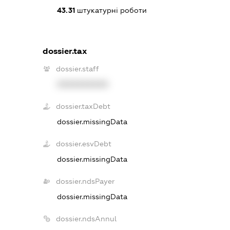
43.31
штукатурні роботи
dossier.tax
dossier.staff
XXXXXXXXXX
dossier.taxDebt
dossier.missingData
dossier.esvDebt
dossier.missingData
dossier.ndsPayer
dossier.missingData
dossier.ndsAnnul