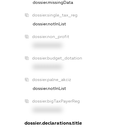
dossier.missingData
dossier.single_tax_reg
dossier.notInList
dossier.non_profit
XXXXXXXXXX
dossier.budget_dotation
XXXXXXXXXX
dossier.palne_akciz
dossier.notInList
dossier.bigTaxPayerReg
XXXXXXXXXX
dossier.declarations.title