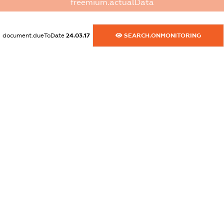
freemium.actualData
dossier.commercial_info.activity
XXXXXXXXXX
document.dueToDate
24.03.17
SEARCH.ONMONITORING
freemium.exampleText_1
freemium.exampleText_2
freemium.anonymousPerSearch2
FREEMIUM.DETAILS
FREEMIUM.REGISTER