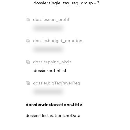
dossier.single_tax_reg_group - 3
dossier.non_profit
XXXXXXXXXX
dossier.budget_dotation
XXXXXXXXXX
dossier.palne_akciz
dossier.notInList
dossier.bigTaxPayerReg
XXXXXXXXXX
dossier.declarations.title
dossier.declarations.noData