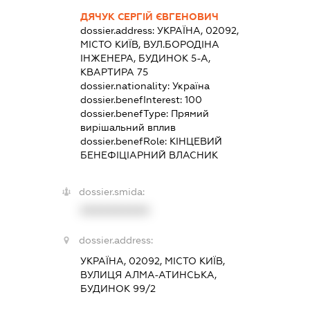
ДЯЧУК СЕРГІЙ ЄВГЕНОВИЧ
dossier.address:
УКРАЇНА, 02092,
МІСТО КИЇВ, ВУЛ.БОРОДІНА
ІНЖЕНЕРА, БУДИНОК 5-А,
КВАРТИРА 75
dossier.nationality:
Україна
dossier.benefInterest:
100
dossier.benefType:
Прямий
вирішальний вплив
dossier.benefRole:
КІНЦЕВИЙ
БЕНЕФІЦІАРНИЙ ВЛАСНИК
dossier.smida:
XXXXXXXXXX
dossier.address:
УКРАЇНА, 02092, МІСТО КИЇВ,
ВУЛИЦЯ АЛМА-АТИНСЬКА,
БУДИНОК 99/2