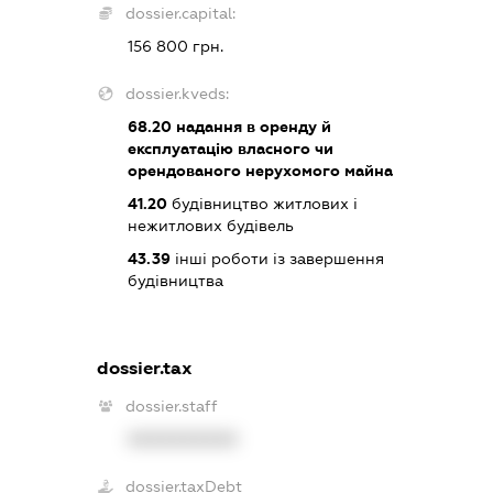
dossier.capital:
156 800 грн.
dossier.kveds:
68.20
надання в оренду й
експлуатацію власного чи
орендованого нерухомого майна
41.20
будівництво житлових і
нежитлових будівель
43.39
інші роботи із завершення
будівництва
dossier.tax
dossier.staff
XXXXXXXXXX
dossier.taxDebt