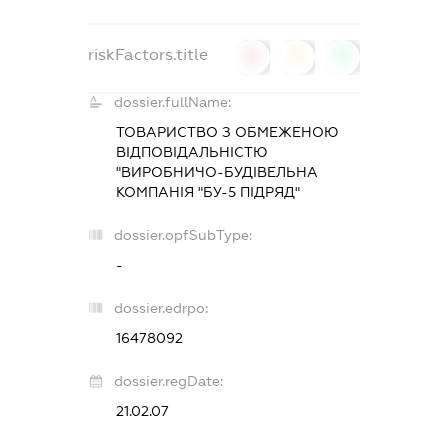
riskFactors.title
0
0
0
dossier.fullName:
ТОВАРИСТВО З ОБМЕЖЕНОЮ
ВІДПОВІДАЛЬНІСТЮ
"ВИРОБНИЧО-БУДІВЕЛЬНА
КОМПАНІЯ "БУ-5 ПІДРЯД"
dossier.opfSubType:
-
dossier.edrpo:
16478092
dossier.regDate:
21.02.07