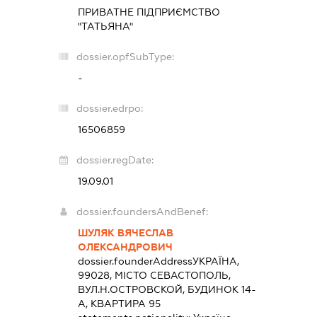
ПРИВАТНЕ ПІДПРИЄМСТВО
"ТАТЬЯНА"
dossier.opfSubType:
-
dossier.edrpo:
16506859
dossier.regDate:
19.09.01
dossier.foundersAndBenef:
ШУЛЯК ВЯЧЕСЛАВ
ОЛЕКСАНДРОВИЧ
dossier.founderAddress
УКРАЇНА,
99028, МІСТО СЕВАСТОПОЛЬ,
ВУЛ.Н.ОСТРОВСКОЙ, БУДИНОК 14-
А, КВАРТИРА 95