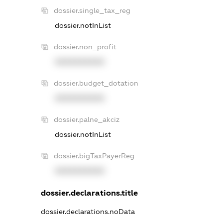
dossier.single_tax_reg
dossier.notInList
dossier.non_profit
XXXXXXXXXX
dossier.budget_dotation
XXXXXXXXXX
dossier.palne_akciz
dossier.notInList
dossier.bigTaxPayerReg
XXXXXXXXXX
dossier.declarations.title
dossier.declarations.noData