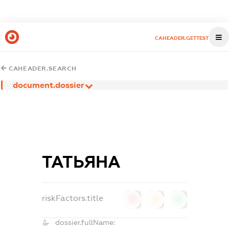
CAHEADER.GETTEST
CAHEADER.SEARCH
document.dossier
ТАТЬЯНА
riskFactors.title
0
0
0
dossier.fullName: