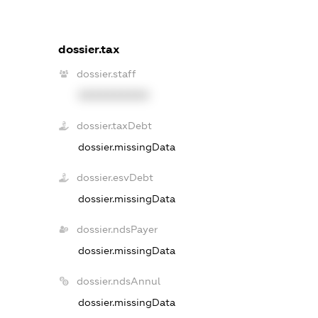
dossier.tax
dossier.staff
XXXXXXXXXX
dossier.taxDebt
dossier.missingData
dossier.esvDebt
dossier.missingData
dossier.ndsPayer
dossier.missingData
dossier.ndsAnnul
dossier.missingData