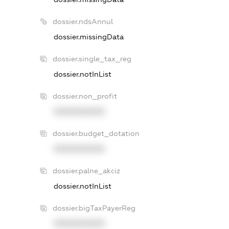
dossier.ndsAnnul
dossier.missingData
dossier.single_tax_reg
dossier.notInList
dossier.non_profit
XXXXXXXXXX
dossier.budget_dotation
XXXXXXXXXX
dossier.palne_akciz
dossier.notInList
dossier.bigTaxPayerReg
XXXXXXXXXX