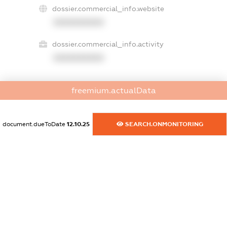
dossier.commercial_info.website
XXXXXXXXXX
dossier.commercial_info.activity
XXXXXXXXXX
freemium.actualData
freemium.exampleText_1
freemium.exampleText_2
freemium.anonymousPerSearch2
document.dueToDate
12.10.25
SEARCH.ONMONITORING
FREEMIUM.DETAILS
FREEMIUM.REGISTER