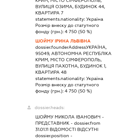
КРИМ, МІСТО СІМФЕРОПОЛЬ,
ВУЛИЦЯ ОЗИМА, БУДИНОК 44,
КВАРТИРА 7
statements.nationality:
Україна
Розмір внеску до статутного
фонду (грн.):
4 750
(50 %)
ШОЙМУ ІРИНА ЛЬВІВНА
dossier.founderAddress
УКРАЇНА,
95049, АВТОНОМНА РЕСПУБЛІКА
КРИМ, МІСТО СІМФЕРОПОЛЬ,
ВУЛИЦЯ ПАХОТНА, БУДИНОК 1,
КВАРТИРА 48
statements.nationality:
Україна
Розмір внеску до статутного
фонду (грн.):
4 750
(50 %)
dossier.heads:
ШОЙМУ МИКОЛА ІВАНОВИЧ
-
ПРЕДСТАВНИК
- dossier.from
31.01.11
ВІДОМОСТІ ВІДСУТНІ
dossier.position -