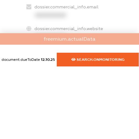
dossier.commercial_info.email
XXXXXXXXXX
dossier.commercial_info.website
XXXXXXXXXX
freemium.actualData
dossier.commercial_info.activity
XXXXXXXXXX
document.dueToDate
12.10.25
SEARCH.ONMONITORING
freemium.exampleText_1
freemium.exampleText_2
freemium.anonymousPerSearch2
FREEMIUM.DETAILS
FREEMIUM.REGISTER