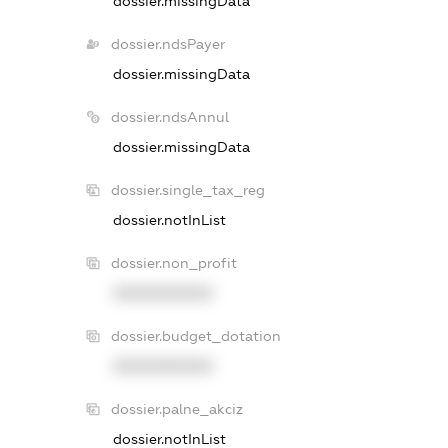
dossier.missingData
dossier.ndsPayer
dossier.missingData
dossier.ndsAnnul
dossier.missingData
dossier.single_tax_reg
dossier.notInList
dossier.non_profit
XXXXXXXXXX
dossier.budget_dotation
XXXXXXXXXX
dossier.palne_akciz
dossier.notInList