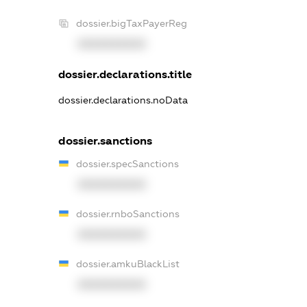
dossier.bigTaxPayerReg
XXXXXXXXXX
dossier.declarations.title
dossier.declarations.noData
dossier.sanctions
dossier.specSanctions
XXXXXXXXXX
dossier.rnboSanctions
XXXXXXXXXX
dossier.amkuBlackList
XXXXXXXXXX