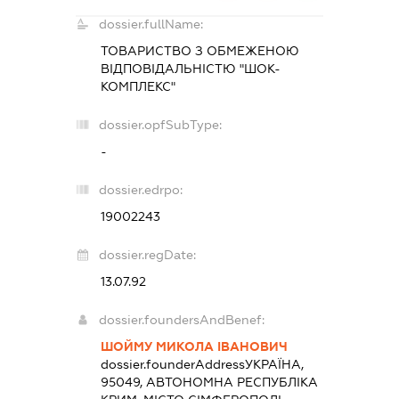
dossier.fullName:
ТОВАРИСТВО З ОБМЕЖЕНОЮ
ВІДПОВІДАЛЬНІСТЮ "ШОК-
КОМПЛЕКС"
dossier.opfSubType:
-
dossier.edrpo:
19002243
dossier.regDate:
13.07.92
dossier.foundersAndBenef:
ШОЙМУ МИКОЛА ІВАНОВИЧ
dossier.founderAddress
УКРАЇНА,
95049, АВТОНОМНА РЕСПУБЛІКА