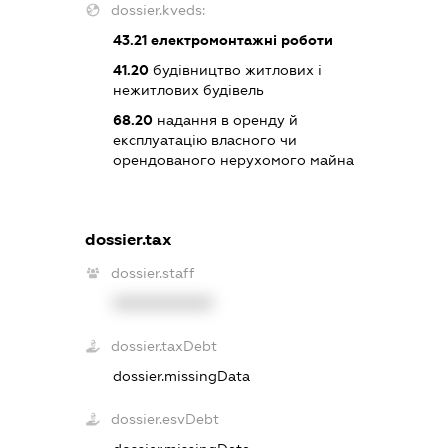
dossier.kveds:
43.21
електромонтажні роботи
41.20
будівництво житлових і
нежитлових будівель
68.20
надання в оренду й
експлуатацію власного чи
орендованого нерухомого майна
dossier.tax
dossier.staff
XXXXXXXXXX
dossier.taxDebt
dossier.missingData
dossier.esvDebt