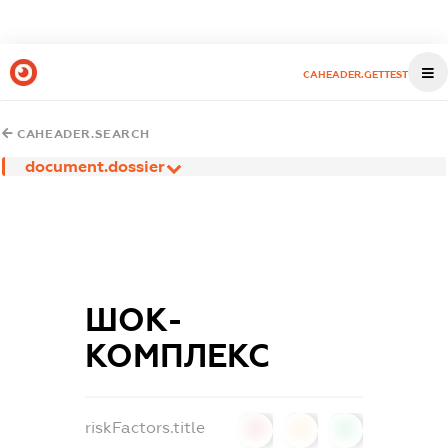
CAHEADER.GETTEST
CAHEADER.SEARCH
document.dossier
ШОК-
КОМПЛЕКС
riskFactors.title
0
0
0