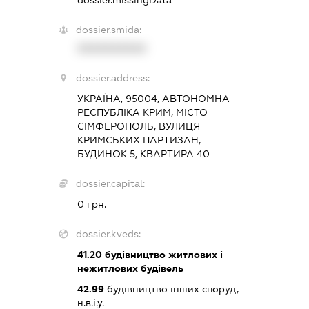
dossier.smida:
XXXXXXXXXX
dossier.address:
УКРАЇНА, 95004, АВТОНОМНА
РЕСПУБЛІКА КРИМ, МІСТО
СІМФЕРОПОЛЬ, ВУЛИЦЯ
КРИМСЬКИХ ПАРТИЗАН,
БУДИНОК 5, КВАРТИРА 40
dossier.capital:
0 грн.
dossier.kveds:
41.20
будівництво житлових і
нежитлових будівель
42.99
будівництво інших споруд,
н.в.і.у.