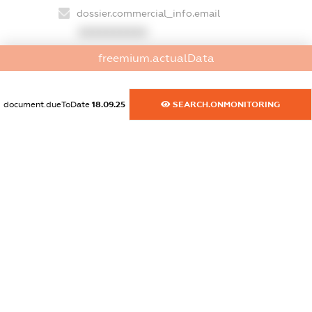
dossier.commercial_info.email
XXXXXXXXXX
freemium.actualData
dossier.commercial_info.website
XXXXXXXXXX
document.dueToDate
18.09.25
SEARCH.ONMONITORING
dossier.commercial_info.activity
XXXXXXXXXX
freemium.exampleText_1
freemium.exampleText_2
freemium.anonymousPerSearch2
FREEMIUM.DETAILS
FREEMIUM.REGISTER