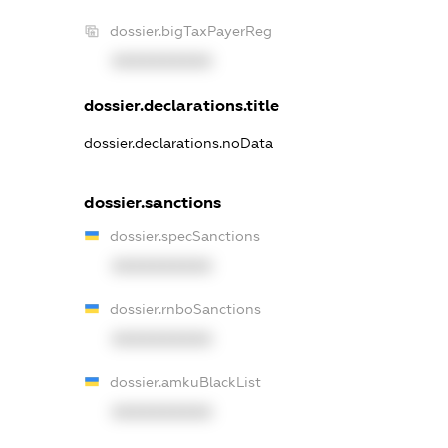
dossier.bigTaxPayerReg
XXXXXXXXXX
dossier.declarations.title
dossier.declarations.noData
dossier.sanctions
dossier.specSanctions
XXXXXXXXXX
dossier.rnboSanctions
XXXXXXXXXX
dossier.amkuBlackList
XXXXXXXXXX