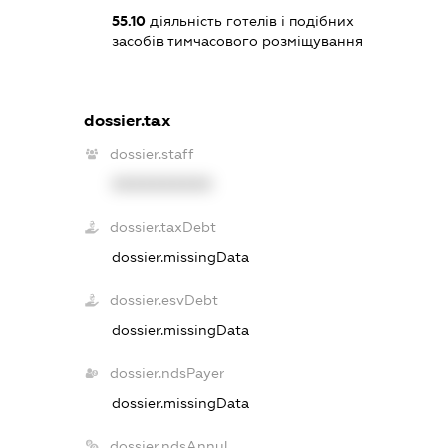
55.10
діяльність готелів і подібних
засобів тимчасового розміщування
dossier.tax
dossier.staff
XXXXXXXXXX
dossier.taxDebt
dossier.missingData
dossier.esvDebt
dossier.missingData
dossier.ndsPayer
dossier.missingData
dossier.ndsAnnul