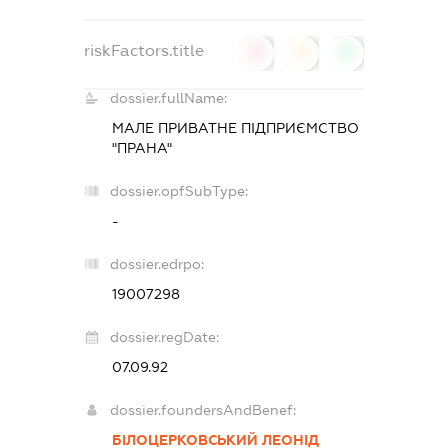
riskFactors.title
0
0
0
dossier.fullName:
МАЛЕ ПРИВАТНЕ ПІДПРИЄМСТВО
"ПРАНА"
dossier.opfSubType:
-
dossier.edrpo:
19007298
dossier.regDate:
07.09.92
dossier.foundersAndBenef:
БІЛОЦЕРКОВСЬКИЙ ЛЕОНІД