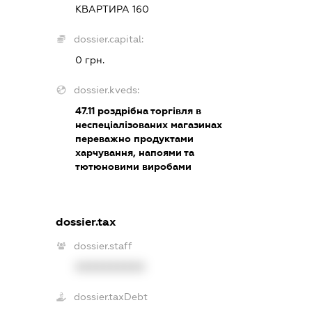
КВАРТИРА 160
dossier.capital:
0 грн.
dossier.kveds:
47.11
роздрібна торгівля в
неспеціалізованих магазинах
переважно продуктами
харчування, напоями та
тютюновими виробами
dossier.tax
dossier.staff
XXXXXXXXXX
dossier.taxDebt