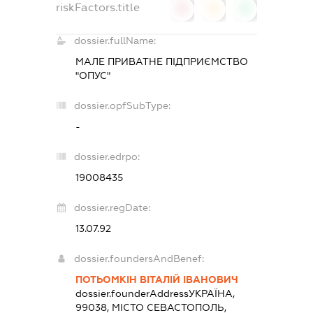
riskFactors.title
0
0
0
dossier.fullName:
МАЛЕ ПРИВАТНЕ ПІДПРИЄМСТВО
"ОПУС"
dossier.opfSubType:
-
dossier.edrpo:
19008435
dossier.regDate:
13.07.92
dossier.foundersAndBenef:
ПОТЬОМКІН ВІТАЛІЙ ІВАНОВИЧ
dossier.founderAddress
УКРАЇНА,
99038, МІСТО СЕВАСТОПОЛЬ,