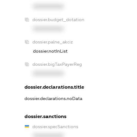
XXXXXXXXXX
dossier.budget_dotation
XXXXXXXXXX
dossier.palne_akciz
dossier.notInList
dossier.bigTaxPayerReg
XXXXXXXXXX
dossier.declarations.title
dossier.declarations.noData
dossier.sanctions
dossier.specSanctions
XXXXXXXXXX