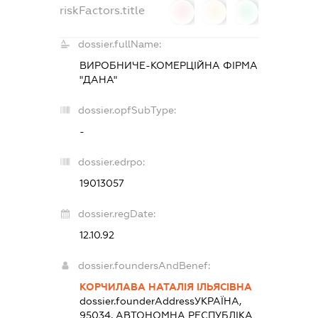
riskFactors.title
0
0
0
dossier.fullName:
ВИРОБНИЧЕ-КОМЕРЦІЙНА ФІРМА
"ДАНА"
dossier.opfSubType:
-
dossier.edrpo:
19013057
dossier.regDate:
12.10.92
dossier.foundersAndBenef:
КОРЧИЛАВА НАТАЛІЯ ІЛЬЯСІВНА
dossier.founderAddress
УКРАЇНА,
95034, АВТОНОМНА РЕСПУБЛІКА