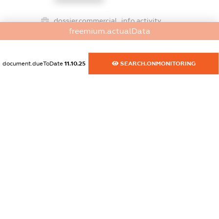
dossier.commercial_info.activity
freemium.actualData
XXXXXXXXXX
document.dueToDate
11.10.25
SEARCH.ONMONITORING
freemium.exampleText_1
freemium.exampleText_2
freemium.anonymousPerSearch2
FREEMIUM.DETAILS
FREEMIUM.REGISTER