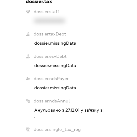
dossier.tax
dossier.staff
XXXXXXXXXX
dossier.taxDebt
dossier.missingData
dossier.esvDebt
dossier.missingData
dossier.ndsPayer
dossier.missingData
dossier.ndsAnnul
Анульовано з 27.12.01 у зв'язку з:
.
dossier.single_tax_reg