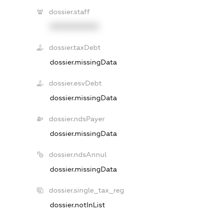
dossier.staff
XXXXXXXXXX
dossier.taxDebt
dossier.missingData
dossier.esvDebt
dossier.missingData
dossier.ndsPayer
dossier.missingData
dossier.ndsAnnul
dossier.missingData
dossier.single_tax_reg
dossier.notInList