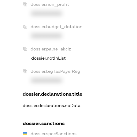
dossier.non_profit
XXXXXXXXXX
dossier.budget_dotation
XXXXXXXXXX
dossier.palne_akciz
dossier.notInList
dossier.bigTaxPayerReg
XXXXXXXXXX
dossier.declarations.title
dossier.declarations.noData
dossier.sanctions
dossier.specSanctions