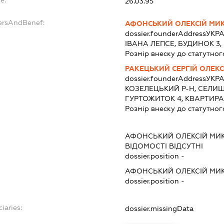
26.03.95
ersAndBenef:
АФОНСЬКИЙ ОЛЕКСІЙ МИ
dossier.founderAddress
УКРА
ІВАНА ЛЕПСЕ, БУДИНОК 3,
Розмір внеску до статутног
РАКЕЦЬКИЙ СЕРГІЙ ОЛЕК
dossier.founderAddress
УКРА
КОЗЕЛЕЦЬКИЙ Р-Н, СЕЛИЩ
ГУРТОЖИТОК 4, КВАРТИРА
Розмір внеску до статутног
АФОНСЬКИЙ ОЛЕКСІЙ МИ
ВІДОМОСТІ ВІДСУТНІ
dossier.position -
АФОНСЬКИЙ ОЛЕКСІЙ МИ
dossier.position -
iaries:
dossier.missingData