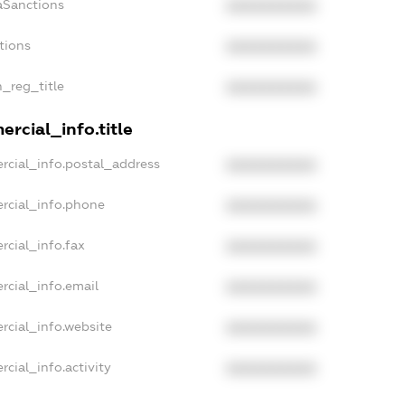
aSanctions
XXXXXXXXXX
tions
XXXXXXXXXX
n_reg_title
XXXXXXXXXX
rcial_info.title
rcial_info.postal_address
XXXXXXXXXX
rcial_info.phone
XXXXXXXXXX
rcial_info.fax
XXXXXXXXXX
rcial_info.email
XXXXXXXXXX
rcial_info.website
XXXXXXXXXX
cial_info.activity
XXXXXXXXXX