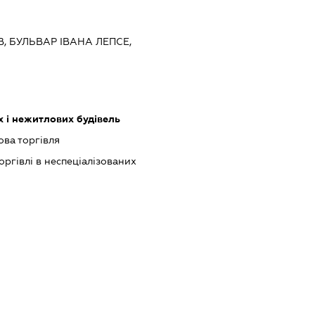
ЇВ, БУЛЬВАР ІВАНА ЛЕПСЕ,
 і нежитлових будівель
ова торгівля
оргівлі в неспеціалізованих