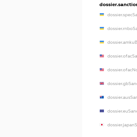
dossier.sanctio
dossier.specS
dossier.rnboS
dossier.amkuB
dossier.ofacS
dossier.ofac
dossier.gbSan
dossier.ausSa
dossier.euSan
dossier.japan