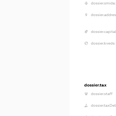
dossier.smida:
dossier.addres
dossier.capital
dossier.kveds:
dossier.tax
dossier.staff
dossier.taxDe