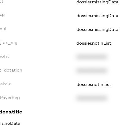
bt
dossier.missingData
yer
dossier.missingData
nul
dossier.missingData
e_tax_reg
dossier.notInList
rofit
XXXXXXXXXX
t_dotation
XXXXXXXXXX
_akciz
dossier.notInList
xPayerReg
XXXXXXXXXX
ions.title
ons.noData