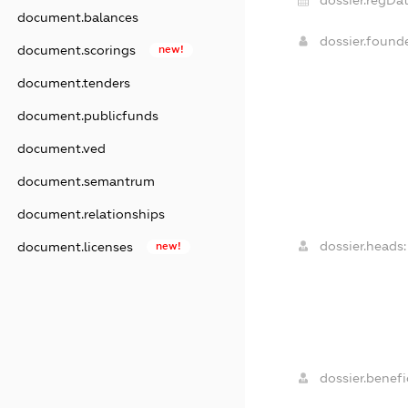
document.balances
dossier.found
document.scorings
new!
document.tenders
document.publicfunds
document.ved
document.semantrum
document.relationships
dossier.heads:
document.licenses
new!
dossier.benefic