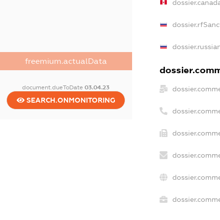
dossier.canad
dossier.rfSanc
dossier.russia
freemium.actualData
dossier.comme
document.dueToDate
03.04.23
dossier.comme
SEARCH.ONMONITORING
dossier.comme
dossier.comme
dossier.comme
dossier.comme
dossier.commer