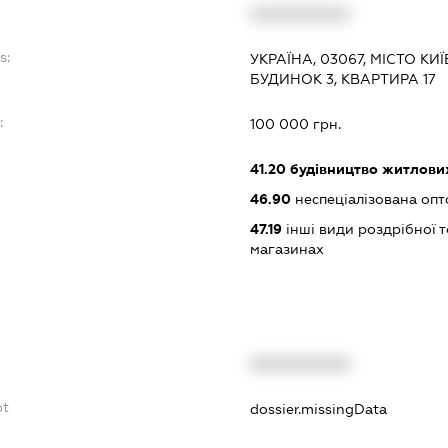
XXXXXXXXXX
s:
УКРАЇНА, 03067, МІСТО КИ
БУДИНОК 3, КВАРТИРА 17
:
100 000 грн.
41.20
будівництво житлових
46.90
неспеціалізована опт
47.19
інші види роздрібної т
магазинах
XXXXXXXXXX
bt
dossier.missingData