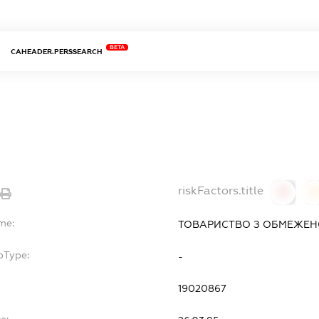
BETA
CAHEADER.PERSSEARCH
riskFactors.title
0
0
me:
ТОВАРИСТВО З ОБМЕЖЕН
bType:
-
19020867
e: