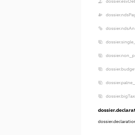
dossier.esvDe
dossier.ndsPa
dossier.ndsAn
dossier.singl
dossier.non_p
dossier.budge
dossier.palne
dossier.bigTa
dossier.declarat
dossier.declarati