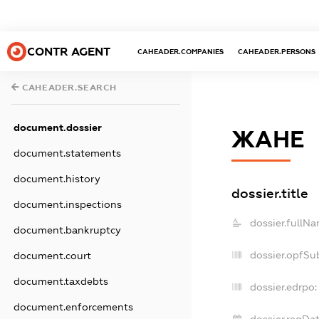
CONTR AGENT
CAHEADER.COMPANIES
CAHEADER.PERSONS
CAHEADER.SEARCH
document.dossier
ЖАНЕ
document.statements
document.history
dossier.title
document.inspections
dossier.fullNa
document.bankruptcy
dossier.opfSu
document.court
document.taxdebts
dossier.edrpo:
document.enforcements
dossier.regDat