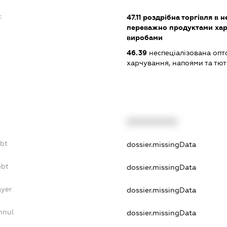
:
47.11
роздрібна торгівля в н
переважно продуктами хар
виробами
46.39
неспеціалізована опт
харчування, напоями та т
XXXXXXXXXX
ebt
dossier.missingData
ebt
dossier.missingData
ayer
dossier.missingData
nnul
dossier.missingData