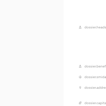
dossier.heads
dossier.benefi
dossier.smida
dossier.addre
dossier.capita