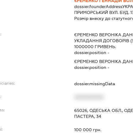
ЄРЕМЕНКО ГЕННАДІЙ ВО
dossier.founderAddress
УКРА
ПРИМОРСЬКИЙ ВУЛ. БУД. 13
Розмір внеску до статутног
:
ЄРЕМЕНКО ВЕРОНІКА ДАН
УКЛАДАННЯ ДОГОВОРІВ (
1000000 ГРИВЕНЬ.
dossier.position -
ЄРЕМЕНКО ВЕРОНІКА ДАН
dossier.position -
ciaries:
dossier.missingData
:
XXXXXXXXXX
ss:
65026, ОДЕСЬКА ОБЛ., ОД
ПАСТЕРА, 34
l:
100 000 грн.