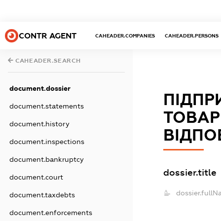
CONTR AGENT
CAHEADER.COMPANIES
CAHEADER.PERSONS
CAHEADER.SEARCH
document.dossier
ПІДПР
document.statements
ТОВАР
document.history
ВІДПО
document.inspections
document.bankruptcy
dossier.title
document.court
dossier.fullN
document.taxdebts
document.enforcements