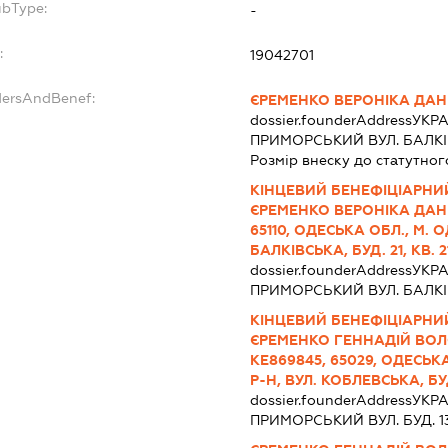
ubType:
-
:
19042701
dersAndBenef:
ЄРЕМЕНКО ВЕРОНІКА ДАН
dossier.founderAddress
УКРА
ПРИМОРСЬКИЙ ВУЛ. БАЛКІВС
Розмір внеску до статутног
КІНЦЕВИЙ БЕНЕФІЦІАРНИЙ
ЄРЕМЕНКО ВЕРОНІКА ДАНИ
65110, ОДЕСЬКА ОБЛ., М. 
БАЛКІВСЬКА, БУД. 21, КВ. 2
dossier.founderAddress
УКРА
ПРИМОРСЬКИЙ ВУЛ. БАЛКІВС
КІНЦЕВИЙ БЕНЕФІЦІАРНИЙ
ЄРЕМЕНКО ГЕННАДІЙ ВОЛ
КЕ869845, 65029, ОДЕСЬК
Р-Н, ВУЛ. КОБЛЕВСЬКА, БУД.
dossier.founderAddress
УКРА
ПРИМОРСЬКИЙ ВУЛ. БУД. 13