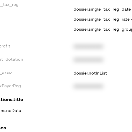
le_tax_reg
dossier.single_tax_reg_date -
dossier.single_tax_reg_rate 
dossier.single_tax_reg_grou
profit
XXXXXXXXXX
et_dotation
XXXXXXXXXX
_akciz
dossier.notInList
axPayerReg
XXXXXXXXXX
tions.title
ions.noData
ons