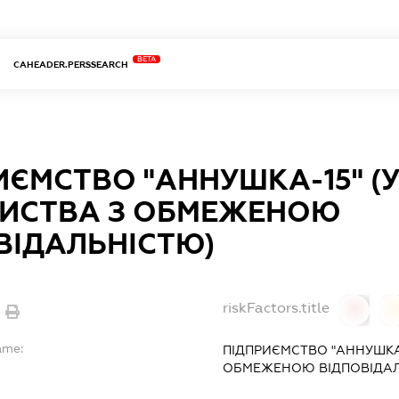
BETA
CAHEADER.PERSSEARCH
ИЄМСТВО "АННУШКА-15" (У
ИСТВА З ОБМЕЖЕНОЮ
ВІДАЛЬНІСТЮ)
riskFactors.title
0
ame:
ПІДПРИЄМСТВО "АННУШКА-
ОБМЕЖЕНОЮ ВІДПОВІДАЛ