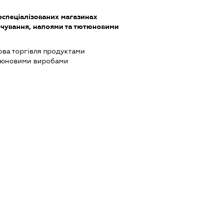
еспеціалізованих магазинах
чування, напоями та тютюновими
ова торгівля продуктами
ютюновими виробами