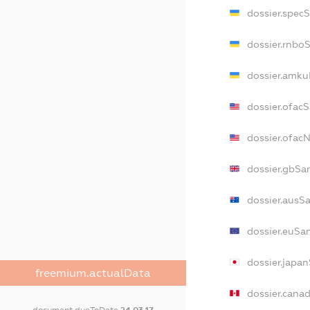
dossier.spec
dossier.rnbo
dossier.amku
dossier.ofac
dossier.ofa
dossier.gbSa
dossier.ausS
dossier.euSa
dossier.japa
freemium.actualData
dossier.cana
document.dueToDate
24.03.17