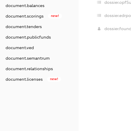
dossier.opfS
document.balances
dossier.edrpo
document.scorings
new!
document.tenders
dossier.foun
document.publicfunds
document.ved
document.semantrum
document.relationships
document.licenses
new!