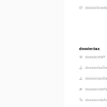
dossier.kveds
dossier.tax
dossier.staff
dossier.taxD
dossier.esvD
dossier.ndsP
dossier.ndsA