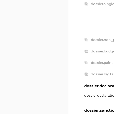
dossier.sing
dossier.non_
dossier.budg
dossier.palne
dossier.bigT
dossier.declara
dossier.declarat
dossier.sancti